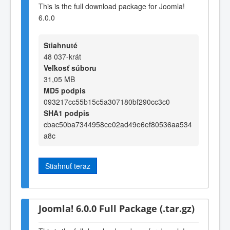
This is the full download package for Joomla!
6.0.0
Stiahnuté
48 037-krát
Veľkosť súboru
31,05 MB
MD5 podpis
093217cc55b15c5a307180bf290cc3c0
SHA1 podpis
cbac50ba7344958ce02ad49e6ef80536aa534
a8c
Stiahnuť teraz
Joomla! 6.0.0 Full Package (.tar.gz)