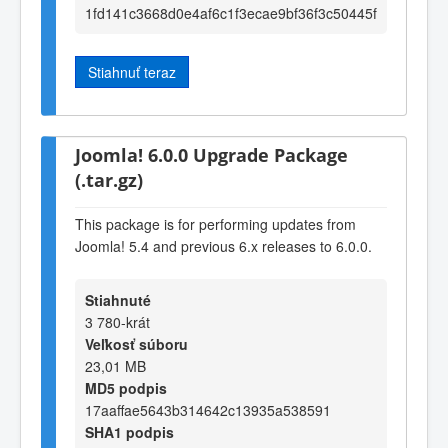
1fd141c3668d0e4af6c1f3ecae9bf36f3c50445f
Stiahnuť teraz
Joomla! 6.0.0 Upgrade Package
(.tar.gz)
This package is for performing updates from
Joomla! 5.4 and previous 6.x releases to 6.0.0.
Stiahnuté
3 780-krát
Veľkosť súboru
23,01 MB
MD5 podpis
17aaffae5643b314642c13935a538591
SHA1 podpis