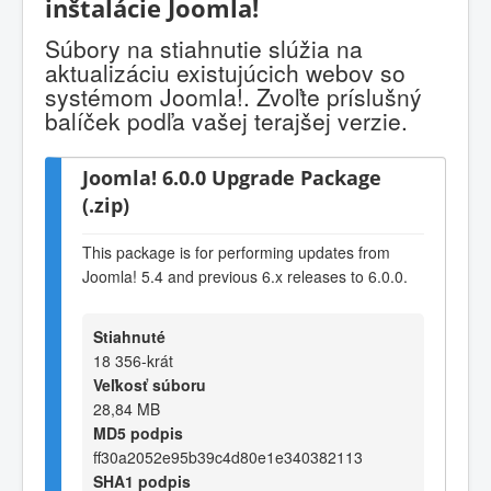
inštalácie Joomla!
Súbory na stiahnutie slúžia na
aktualizáciu existujúcich webov so
systémom Joomla!. Zvoľte príslušný
balíček podľa vašej terajšej verzie.
Joomla! 6.0.0 Upgrade Package
(.zip)
This package is for performing updates from
Joomla! 5.4 and previous 6.x releases to 6.0.0.
Stiahnuté
18 356-krát
Veľkosť súboru
28,84 MB
MD5 podpis
ff30a2052e95b39c4d80e1e340382113
SHA1 podpis