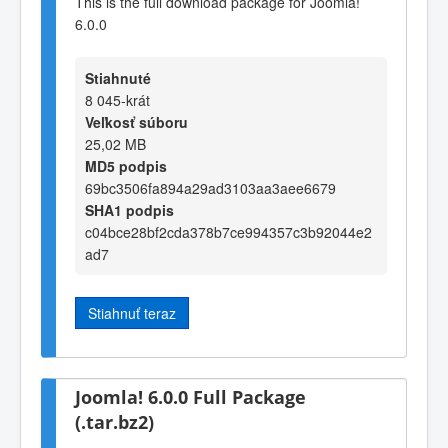
This is the full download package for Joomla!
6.0.0
Stiahnuté
8 045-krát
Veľkosť súboru
25,02 MB
MD5 podpis
69bc3506fa894a29ad3103aa3aee6679
SHA1 podpis
c04bce28bf2cda378b7ce994357c3b92044e2
ad7
Stiahnuť teraz
Joomla! 6.0.0 Full Package
(.tar.bz2)