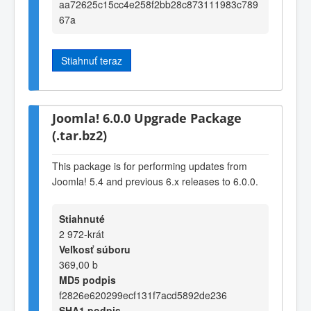
aa72625c15cc4e258f2bb28c873111983c789
67a
Stiahnuť teraz
Joomla! 6.0.0 Upgrade Package
(.tar.bz2)
This package is for performing updates from
Joomla! 5.4 and previous 6.x releases to 6.0.0.
Stiahnuté
2 972-krát
Veľkosť súboru
369,00 b
MD5 podpis
f2826e620299ecf131f7acd5892de236
SHA1 podpis