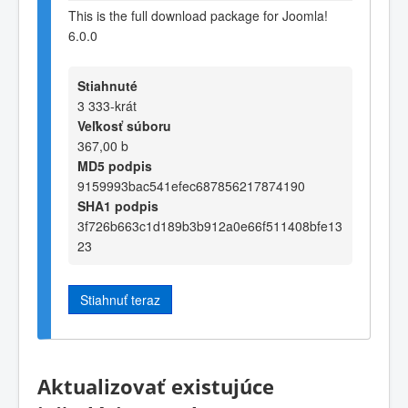
This is the full download package for Joomla!
6.0.0
Stiahnuté
3 333-krát
Veľkosť súboru
367,00 b
MD5 podpis
9159993bac541efec687856217874190
SHA1 podpis
3f726b663c1d189b3b912a0e66f511408bfe13
23
Stiahnuť teraz
Aktualizovať existujúce