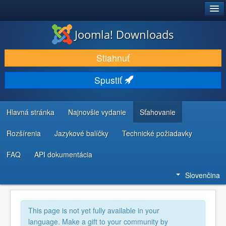
®
JOOMLA!
Joomla! Downloads
STIAHNUŤ & ROZŠÍRIŤ
Stiahnuť
OBJAVUJTE & UČTE SA
Spustiť
KOMUNITA & PODPORA
ZDROJE INFORMÁCIÍ PRE VÝVOJÁROV
Hlavná stránka
Najnovšie vydanie
Sťahovanie
Rozšírenia
Jazykové balíčky
Technické požiadavky
FAQ
API dokumentácia
Slovenčina
This page is not yet fully available in your
language. Make a gift to your community by