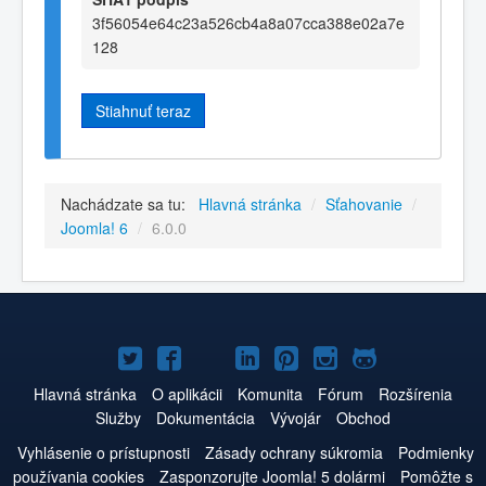
3f56054e64c23a526cb4a8a07cca388e02a7e
128
Stiahnuť teraz
Nachádzate sa tu:
Hlavná stránka
/
Sťahovanie
/
Joomla! 6
/
6.0.0
Joomla!
Joomla!
Joomla!
Joomla!
Joomla!
Joomla!
Joomla!
na
na
na
na
na
na
na
Hlavná stránka
O aplikácii
Komunita
Fórum
Rozšírenia
Služby
Dokumentácia
Vývojár
Obchod
Twitteri
Facebooku
YouTube
LinkedIn
Pinterest
Instagrame
GitHub
Vyhlásenie o prístupnosti
Zásady ochrany súkromia
Podmienky
používania cookies
Zasponzorujte Joomla! 5 dolármi
Pomôžte s