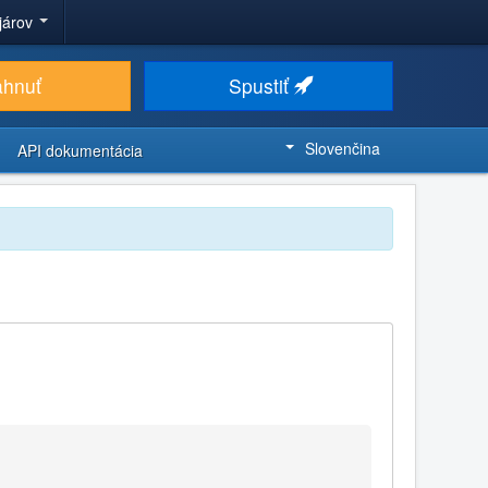
ojárov
ahnuť
Spustiť
Slovenčina
API dokumentácia