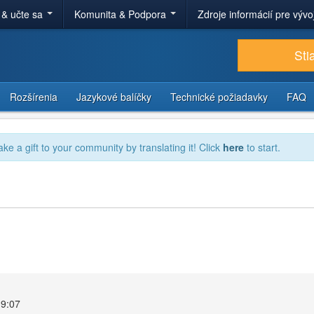
 & učte sa
Komunita & Podpora
Zdroje informácií pre výv
Sti
Rozšírenia
Jazykové balíčky
Technické požiadavky
FAQ
ake a gift to your community by translating it! Click
here
to start.
19:07