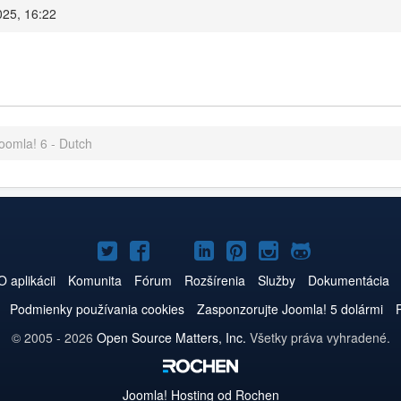
025, 16:22
oomla! 6 - Dutch
Joomla!
Joomla!
Joomla!
Joomla!
Joomla!
Joomla!
Joomla!
na
na
na
na
na
na
na
O aplikácii
Komunita
Fórum
Rozšírenia
Služby
Dokumentácia
Twitteri
Facebooku
YouTube
LinkedIn
Pinterest
Instagrame
GitHub
Podmienky používania cookies
Zasponzorujte Joomla! 5 dolármi
© 2005 - 2026
Open Source Matters, Inc.
Všetky práva vyhradené.
Joomla!
Hosting od Rochen