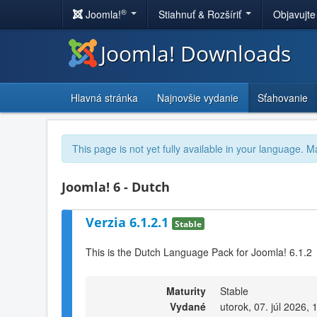
®
Joomla!
Stiahnuť & Rozšíriť
Objavujte
Joomla! Downloads
Hlavná stránka
Najnovšie vydanie
Sťahovanie
This page is not yet fully available in your language. M
Joomla! 6 - Dutch
Verzia 6.1.2.1
Stable
This is the Dutch Language Pack for Joomla! 6.1.2
Maturity
Stable
Vydané
utorok, 07. júl 2026, 