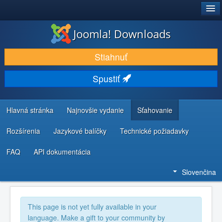
®
JOOMLA!
Joomla! Downloads
STIAHNUŤ & ROZŠÍRIŤ
Stiahnuť
OBJAVUJTE & UČTE SA
Spustiť
KOMUNITA & PODPORA
ZDROJE INFORMÁCIÍ PRE VÝVOJÁROV
Hlavná stránka
Najnovšie vydanie
Sťahovanie
Rozšírenia
Jazykové balíčky
Technické požiadavky
FAQ
API dokumentácia
Slovenčina
This page is not yet fully available in your
language. Make a gift to your community by