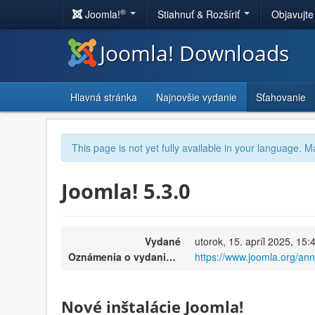
®
Joomla!
Stiahnuť & Rozšíriť
Objavujte
Joomla! Downloads
Hlavná stránka
Najnovšie vydanie
Sťahovanie
This page is not yet fully available in your language. M
Joomla! 5.3.0
Vydané
utorok, 15. apríl 2025, 15:
Oznámenia o vydaniach
https://www.joomla.org/an
Nové inštalácie Joomla!