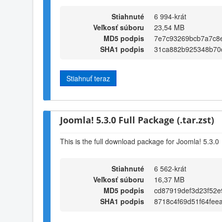
Stiahnuté
6 994-krát
Veľkosť súboru
23,54 MB
MD5 podpis
7e7c93269bcb7a7c8
SHA1 podpis
31ca882b925348b70
Stiahnuť teraz
Joomla! 5.3.0 Full Package (.tar.zst)
This is the full download package for Joomla! 5.3.0
Stiahnuté
6 562-krát
Veľkosť súboru
16,37 MB
MD5 podpis
cd87919def3d23f52
SHA1 podpis
8718c4f69d51f64fee