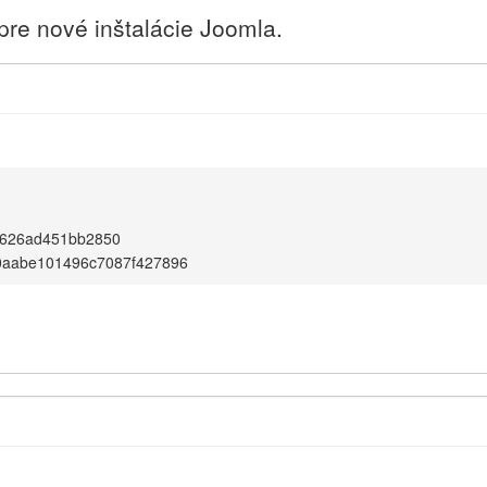
 pre nové inštalácie Joomla.
d626ad451bb2850
0aabe101496c7087f427896