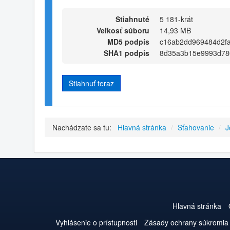
Stiahnuté
5 181-krát
Veľkosť súboru
14,93 MB
MD5 podpis
c16ab2dd969484d2f
SHA1 podpis
8d35a3b15e9993d78
Stiahnuť teraz
Nachádzate sa tu:
Hlavná stránka
/
Sťahovanie
/
J
Hlavná stránka
Vyhlásenie o prístupnosti
Zásady ochrany súkromia