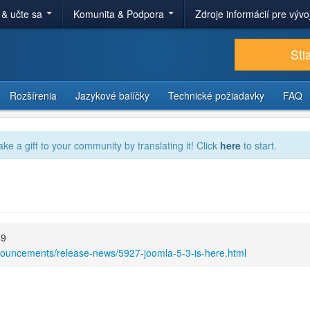
 & učte sa
Komunita & Podpora
Zdroje informácií pre výv
Sti
Rozšírenia
Jazykové balíčky
Technické požiadavky
FAQ
ake a gift to your community by translating it! Click
here
to start.
49
nouncements/release-news/5927-joomla-5-3-is-here.html