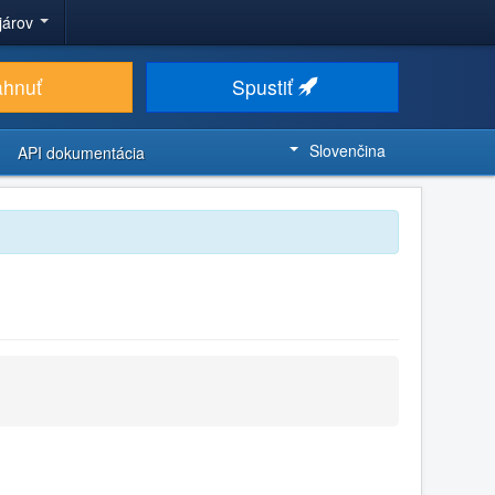
ojárov
ahnuť
Spustiť
Slovenčina
API dokumentácia