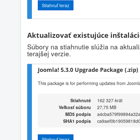
Stiahnuť teraz
Aktualizovať existujúce inštalác
Súbory na stiahnutie slúžia na aktual
terajšej verzie.
Joomla! 5.3.0 Upgrade Package (.zip)
This package is for performing updates from Joomla!
Stiahnuté
162 327-krát
Veľkosť súboru
27,75 MB
MD5 podpis
a4cba579f99894a32
SHA1 podpis
ca9aef0b19059818d0
Stiahnuť teraz