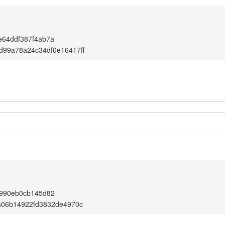
e64ddf387f4ab7a
d99a78a24c34df0e16417ff
e990eb0cb145d82
a06b14922fd3832de4970c