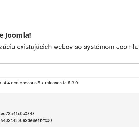
ie Joomla!
izáciu existujúcich webov so systémom Joomla!.
 4.4 and previous 5.x releases to 5.3.0.
abe73a41c0c0848
a432c4320e2de6e1bffc00