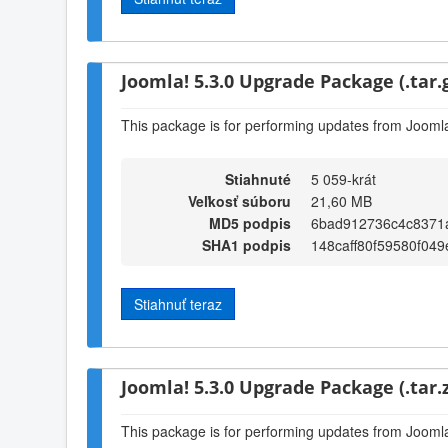
Joomla! 5.3.0 Upgrade Package (.tar.
This package is for performing updates from Joomla!
Stiahnuté
5 059-krát
Veľkosť súboru
21,60 MB
MD5 podpis
6bad912736c4c8371
SHA1 podpis
148caff80f59580f04
Stiahnuť teraz
Joomla! 5.3.0 Upgrade Package (.tar.z
This package is for performing updates from Joomla!