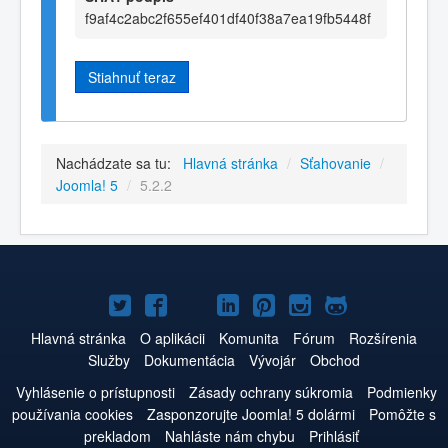
f9af4c2abc2f655ef401df40f38a7ea19fb5448f
Stiahnuť teraz
Nachádzate sa tu:
Hlavná stránka
/
Sťahovanie
/
Joomla! 5
/
5.2.2
Joomla!
Joomla!
Joomla!
Joomla!
Joomla!
Joomla!
Joomla!
na
na
na
na
na
na
na
Hlavná stránka
O aplikácii
Komunita
Fórum
Rozšírenia
Služby
Dokumentácia
Vývojár
Obchod
Twitteri
Facebooku
YouTube
LinkedIn
Pinterest
Instagrame
GitHub
Vyhlásenie o prístupnosti
Zásady ochrany súkromia
Podmienky
používania cookies
Zasponzorujte Joomla! 5 dolármi
Pomôžte s
prekladom
Nahláste nám chybu
Prihlásiť