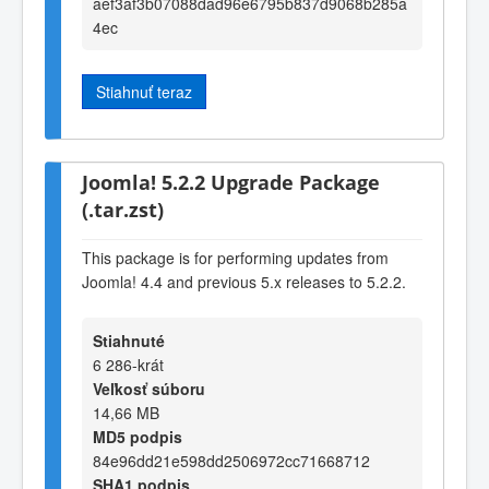
aef3af3b07088dad96e6795b837d9068b285a
4ec
Stiahnuť teraz
Joomla! 5.2.2 Upgrade Package
(.tar.zst)
This package is for performing updates from
Joomla! 4.4 and previous 5.x releases to 5.2.2.
Stiahnuté
6 286-krát
Veľkosť súboru
14,66 MB
MD5 podpis
84e96dd21e598dd2506972cc71668712
SHA1 podpis