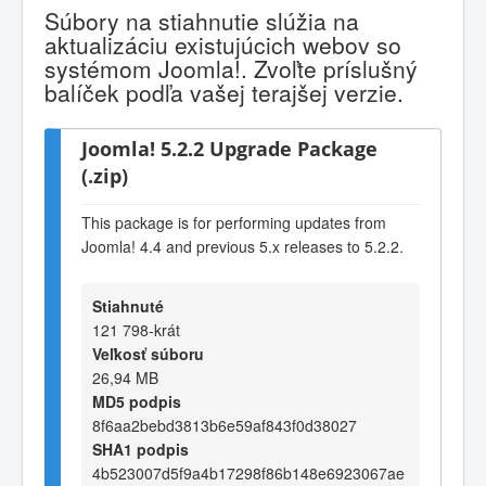
Súbory na stiahnutie slúžia na
aktualizáciu existujúcich webov so
systémom Joomla!. Zvoľte príslušný
balíček podľa vašej terajšej verzie.
Joomla! 5.2.2 Upgrade Package
(.zip)
This package is for performing updates from
Joomla! 4.4 and previous 5.x releases to 5.2.2.
Stiahnuté
121 798-krát
Veľkosť súboru
26,94 MB
MD5 podpis
8f6aa2bebd3813b6e59af843f0d38027
SHA1 podpis
4b523007d5f9a4b17298f86b148e6923067ae