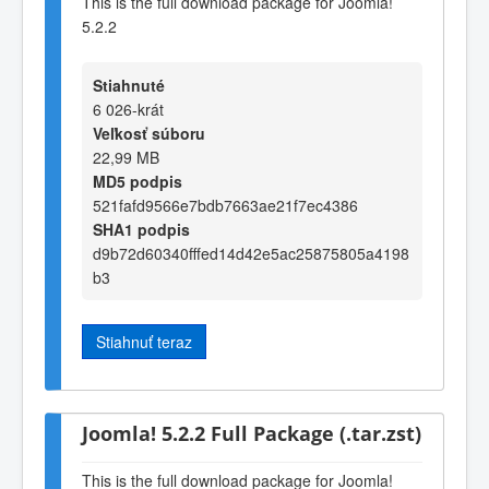
This is the full download package for Joomla!
5.2.2
Stiahnuté
6 026-krát
Veľkosť súboru
22,99 MB
MD5 podpis
521fafd9566e7bdb7663ae21f7ec4386
SHA1 podpis
d9b72d60340fffed14d42e5ac25875805a4198
b3
Stiahnuť teraz
Joomla! 5.2.2 Full Package (.tar.zst)
This is the full download package for Joomla!