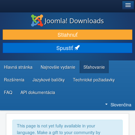
®
JOOMLA!
Joomla! Downloads
STIAHNUŤ & ROZŠÍRIŤ
Stiahnuť
OBJAVUJTE & UČTE SA
Spustiť
KOMUNITA & PODPORA
ZDROJE INFORMÁCIÍ PRE VÝVOJÁROV
Hlavná stránka
Najnovšie vydanie
Sťahovanie
Rozšírenia
Jazykové balíčky
Technické požiadavky
FAQ
API dokumentácia
Slovenčina
This page is not yet fully available in your
language. Make a gift to your community by