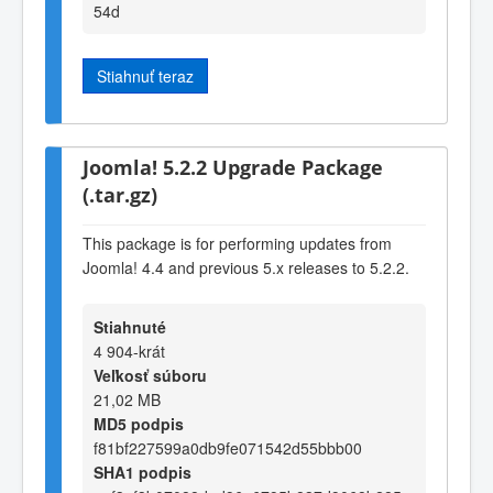
54d
Stiahnuť teraz
Joomla! 5.2.2 Upgrade Package
(.tar.gz)
This package is for performing updates from
Joomla! 4.4 and previous 5.x releases to 5.2.2.
Stiahnuté
4 904-krát
Veľkosť súboru
21,02 MB
MD5 podpis
f81bf227599a0db9fe071542d55bbb00
SHA1 podpis