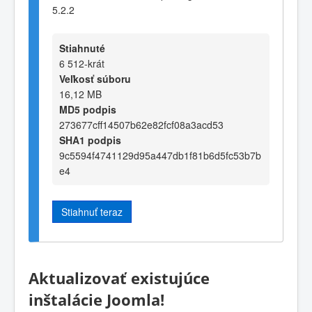
5.2.2
Stiahnuté
6 512-krát
Veľkosť súboru
16,12 MB
MD5 podpis
273677cff14507b62e82fcf08a3acd53
SHA1 podpis
9c5594f4741129d95a447db1f81b6d5fc53b7b
e4
Stiahnuť teraz
Aktualizovať existujúce
inštalácie Joomla!