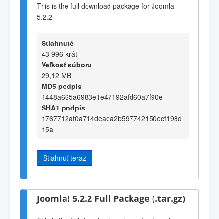
This is the full download package for Joomla!
5.2.2
Stiahnuté
43 996-krát
Veľkosť súboru
29,12 MB
MD5 podpis
1448a665a6983e1e47192afd60a7f90e
SHA1 podpis
1767712af0a714deaea2b597742150ecf193d
15a
Stiahnuť teraz
Joomla! 5.2.2 Full Package (.tar.gz)