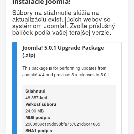
inštalácie Joomla!
Súbory na stiahnutie slúžia na
aktualizáciu existujúcich webov so
systémom Joomla!. Zvoľte príslušný
balíček podľa vašej terajšej verzie.
Joomla! 5.0.1 Upgrade Package
(.zip)
This package is for performing updates from
Joomla! 4.4 and previous 5.x releases to 5.0.1.
Stiahnuté
48 357-krát
Veľkosť súboru
24,90 MB
MD5 podpis
2500d39c1e9d898bfa757821d5c41065
SHA1 podpis