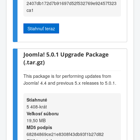
2407db172d7b91697d52f532769e92457f323
ca1
Stiahnuť teraz
Joomla! 5.0.1 Upgrade Package
(.tar.gz)
This package is for performing updates from
Joomla! 4.4 and previous 5.x releases to 5.0.1.
Stiahnuté
5 408-krát
Veľkosť súboru
19,50 MB
MD5 podpis
68284869ce21e8308f43db93f1b27d82