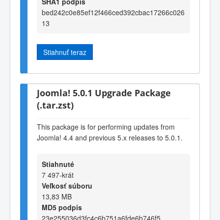
SHA1 podpis
bed242c0e85ef12f466ced392cbac17266c026
13
Stiahnuť teraz
Joomla! 5.0.1 Upgrade Package
(.tar.zst)
This package is for performing updates from
Joomla! 4.4 and previous 5.x releases to 5.0.1.
Stiahnuté
7 497-krát
Veľkosť súboru
13,83 MB
MD5 podpis
23e255036d3fc4c6b751a6fde6b746f5