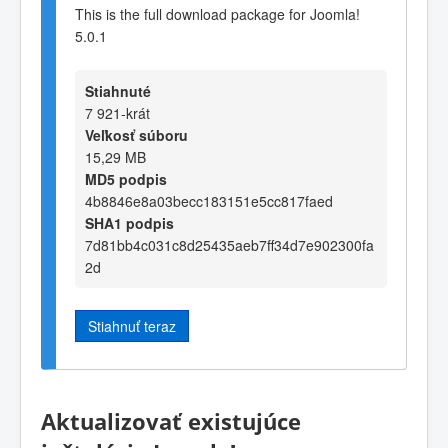
This is the full download package for Joomla!
5.0.1
Stiahnuté
7 921-krát
Veľkosť súboru
15,29 MB
MD5 podpis
4b8846e8a03becc183151e5cc817faed
SHA1 podpis
7d81bb4c031c8d25435aeb7ff34d7e902300fa
2d
Stiahnuť teraz
Aktualizovať existujúce