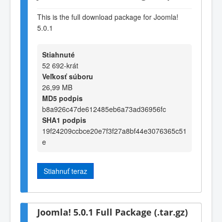
This is the full download package for Joomla!
5.0.1
Stiahnuté
52 692-krát
Veľkosť súboru
26,99 MB
MD5 podpis
b8a926c47de612485eb6a73ad36956fc
SHA1 podpis
19f24209ccbce20e7f3f27a8bf44e3076365c51
e
Stiahnuť teraz
Joomla! 5.0.1 Full Package (.tar.gz)