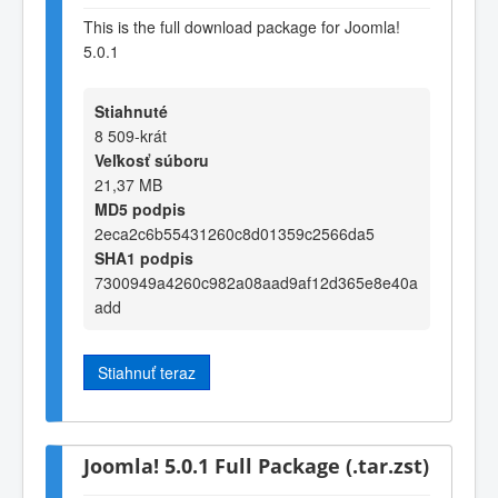
This is the full download package for Joomla!
5.0.1
Stiahnuté
8 509-krát
Veľkosť súboru
21,37 MB
MD5 podpis
2eca2c6b55431260c8d01359c2566da5
SHA1 podpis
7300949a4260c982a08aad9af12d365e8e40a
add
Stiahnuť teraz
Joomla! 5.0.1 Full Package (.tar.zst)