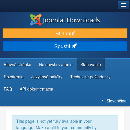
®
JOOMLA!
Joomla! Downloads
STIAHNUŤ & ROZŠÍRIŤ
Stiahnuť
OBJAVUJTE & UČTE SA
Spustiť
KOMUNITA & PODPORA
ZDROJE INFORMÁCIÍ PRE VÝVOJÁROV
Hlavná stránka
Najnovšie vydanie
Sťahovanie
Rozšírenia
Jazykové balíčky
Technické požiadavky
FAQ
API dokumentácia
Slovenčina
This page is not yet fully available in your
language. Make a gift to your community by