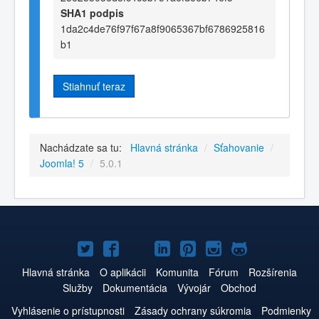
SHA1 podpis
1da2c4de76f97f67a8f9065367bf6786925816
b1
Stiahnuť teraz
Nachádzate sa tu:
Hlavná stránka
/
Sťahovanie
/
Joomla! 5
/
5.0.1
Joomla!
Joomla!
Joomla!
Joomla!
Joomla!
Joomla!
Joomla!
na
na
na
na
na
na
na
Hlavná stránka
O aplikácii
Komunita
Fórum
Rozšírenia
Služby
Dokumentácia
Vývojár
Obchod
Twitteri
Facebooku
YouTube
LinkedIn
Pinterest
Instagrame
GitHub
Vyhlásenie o prístupnosti
Zásady ochrany súkromia
Podmienky