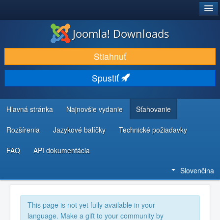
®
JOOMLA!
Joomla! Downloads
STIAHNUŤ & ROZŠÍRIŤ
Stiahnuť
OBJAVUJTE & UČTE SA
Spustiť
KOMUNITA & PODPORA
ZDROJE INFORMÁCIÍ PRE VÝVOJÁROV
Hlavná stránka
Najnovšie vydanie
Sťahovanie
Rozšírenia
Jazykové balíčky
Technické požiadavky
FAQ
API dokumentácia
Slovenčina
This page is not yet fully available in your
language. Make a gift to your community by