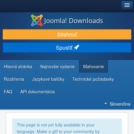
®
JOOMLA!
Joomla! Downloads
STIAHNUŤ & ROZŠÍRIŤ
Stiahnuť
OBJAVUJTE & UČTE SA
Spustiť
KOMUNITA & PODPORA
ZDROJE INFORMÁCIÍ PRE VÝVOJÁROV
Hlavná stránka
Najnovšie vydanie
Sťahovanie
Rozšírenia
Jazykové balíčky
Technické požiadavky
FAQ
API dokumentácia
Slovenčina
This page is not yet fully available in your
language. Make a gift to your community by