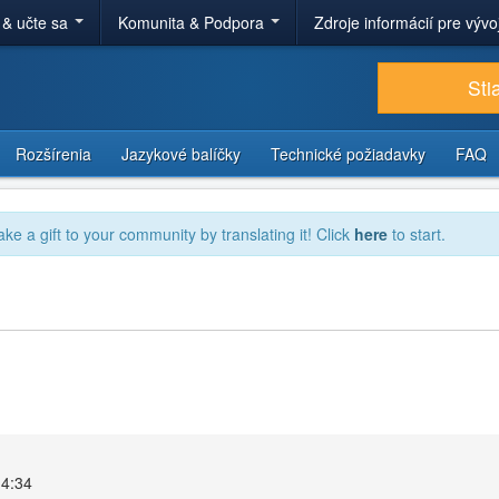
 & učte sa
Komunita & Podpora
Zdroje informácií pre výv
Sti
Rozšírenia
Jazykové balíčky
Technické požiadavky
FAQ
ake a gift to your community by translating it! Click
here
to start.
14:34