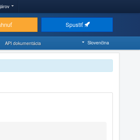
ojárov
ahnuť
Spustiť
Slovenčina
API dokumentácia