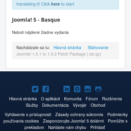
translating it! Click
here
to start.
Joomla! 5 - Basque
Neboli nájdené žiadne vydania
Nachádzate sa tu:
Hlavná stránka
/
Sťahovanie
/
Joomla! 1.5.1 to 1.5.2 Patch Package (.tar.gz)
Joomla!
Joomla!
Joomla!
Joomla!
Joomla!
Joomla!
Joomla!
na
na
na
na
na
na
na
Hlavná stránka
O aplikácii
Komunita
Fórum
Rozšírenia
Služby
Dokumentácia
Vývojár
Obchod
Twitteri
Facebooku
YouTube
LinkedIn
Pinterest
Instagrame
GitHub
Vyhlásenie o prístupnosti
Zásady ochrany súkromia
Podmienky
používania cookies
Zasponzorujte Joomla! 5 dolármi
Pomôžte s
prekladom
Nahláste nám chybu
Prihlásiť