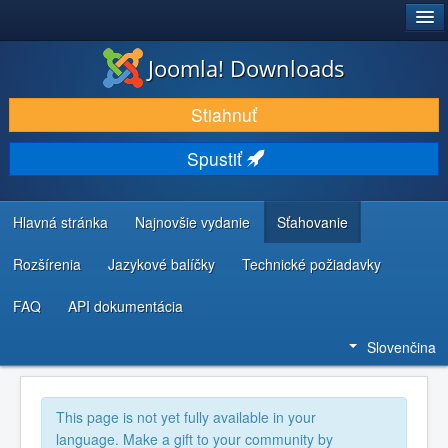
®
JOOMLA!
Joomla! Downloads
STIAHNUŤ & ROZŠÍRIŤ
Stiahnuť
OBJAVUJTE & UČTE SA
Spustiť
KOMUNITA & PODPORA
ZDROJE INFORMÁCIÍ PRE VÝVOJÁROV
Hlavná stránka
Najnovšie vydanie
Sťahovanie
Rozšírenia
Jazykové balíčky
Technické požiadavky
FAQ
API dokumentácia
Slovenčina
This page is not yet fully available in your
language. Make a gift to your community by