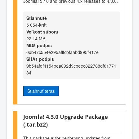
Joomla! 3.10 and previous 4.x releases to 4.3.0.
Stiahnuté
5 054-krát
Veľkosť súboru
22,14 MB
MD5 podpis
0db47c554e295afffcbfaabd995f417e
SHA1 podpis
9b54afdf4154bea892d9cbeec822768df01771
34
Stiahnuť teraz
Joomla! 4.3.0 Upgrade Package
(.tar.bz2)
This package is for performing updates from