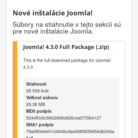
Nové inštalácie Joomla!
Súbory na stiahnutie v tejto sekcii sú
pre nové inštalácie Joomla.
Joomla! 4.3.0 Full Package (.zip)
This is the full download package for Joomla!
4.3.0
Stiahnuté
28 558-krát
Veľkosť súboru
29,38 MB
MD5 podpis
5244f0c6c56628d6c826c4a57f364127
SHA1 podpis
79a080e6e01c0648cdae5885939d54db246a
5cff