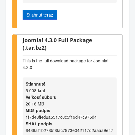
Stiahnuť teraz
Joomla! 4.3.0 Full Package
(.tar.bz2)
This is the full download package for Joomla!
4.3.0
Stiahnuté
5 008-krát
Veľkosť súboru
20,18 MB
MD5 podpis
1f7d48ff4d2a5517c8c5f19d47c975d4
SHA1 podpis
6436af1b2785f8fac7973e042117d2aaaa9e47