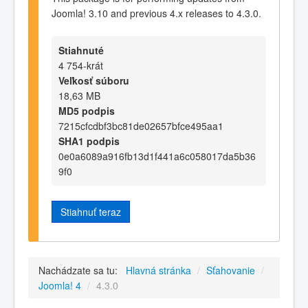
Joomla! 3.10 and previous 4.x releases to 4.3.0.
Stiahnuté
4 754-krát
Veľkosť súboru
18,63 MB
MD5 podpis
7215cfcdbf3bc81de02657bfce495aa1
SHA1 podpis
0e0a6089a916fb13d1f441a6c058017da5b36
9f0
Stiahnuť teraz
Nachádzate sa tu:
Hlavná stránka
/
Sťahovanie
/
Joomla! 4
/
4.3.0