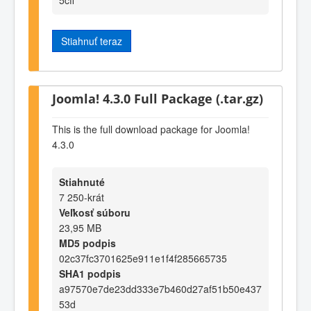
Stiahnuť teraz
Joomla! 4.3.0 Full Package (.tar.gz)
This is the full download package for Joomla!
4.3.0
Stiahnuté
7 250-krát
Veľkosť súboru
23,95 MB
MD5 podpis
02c37fc3701625e911e1f4f285665735
SHA1 podpis
a97570e7de23dd333e7b460d27af51b50e437
53d