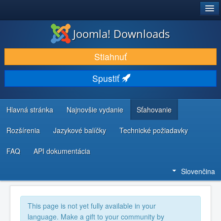
®
JOOMLA!
Joomla! Downloads
STIAHNUŤ & ROZŠÍRIŤ
Stiahnuť
OBJAVUJTE & UČTE SA
Spustiť
KOMUNITA & PODPORA
ZDROJE INFORMÁCIÍ PRE VÝVOJÁROV
Hlavná stránka
Najnovšie vydanie
Sťahovanie
Rozšírenia
Jazykové balíčky
Technické požiadavky
FAQ
API dokumentácia
Slovenčina
This page is not yet fully available in your
language. Make a gift to your community by