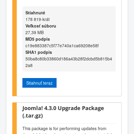
Stiahnuté
178 819-krát
Veľkosť súboru
27,39 MB
MD5 podpis
c19e883387c5f77e740a1ca69208e58f
SHA1 podpis
50ba8c80b33860d186a43b28f2dcbd5b815b4
2a8
Stiahnuť teraz
Joomla! 4.3.0 Upgrade Package
(.tar.gz)
This package is for performing updates from