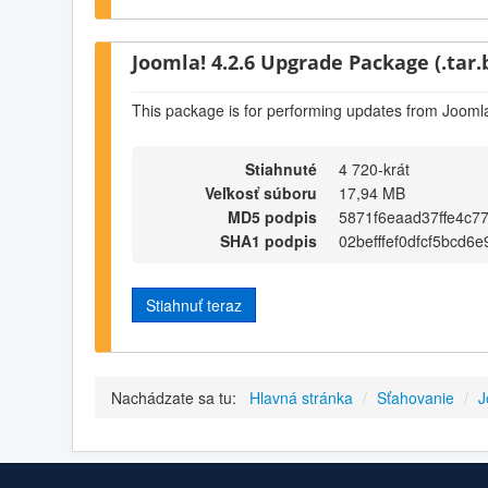
Joomla! 4.2.6 Upgrade Package (.tar.
This package is for performing updates from Joomla
Stiahnuté
4 720-krát
Veľkosť súboru
17,94 MB
MD5 podpis
5871f6eaad37ffe4c7
SHA1 podpis
02befffef0dfcf5bcd6
Stiahnuť teraz
Nachádzate sa tu:
Hlavná stránka
/
Sťahovanie
/
J