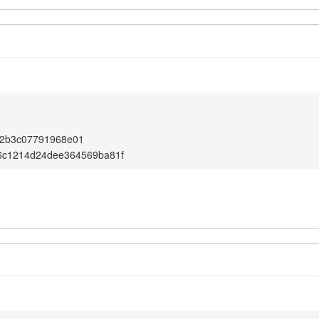
2b3c07791968e01
6c1214d24dee364569ba81f