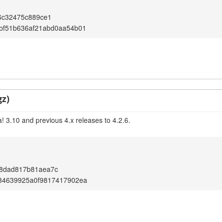
6c32475c889ce1
bf51b636af21abd0aa54b01
gz)
! 3.10 and previous 4.x releases to 4.2.6.
8dad817b81aea7c
34639925a0f9817417902ea