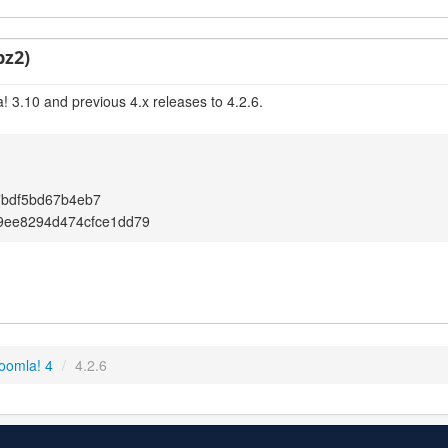
bz2)
! 3.10 and previous 4.x releases to 4.2.6.
7bdf5bd67b4eb7
e9ee8294d474cfce1dd79
oomla! 4
/
4.2.6