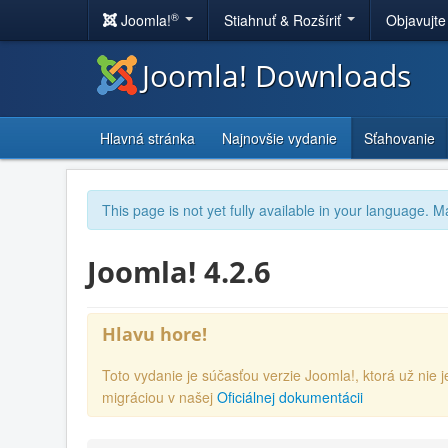
®
Joomla!
Stiahnuť & Rozšíriť
Objavujte
Joomla! Downloads
Hlavná stránka
Najnovšie vydanie
Sťahovanie
This page is not yet fully available in your language. M
Joomla! 4.2.6
Hlavu hore!
Toto vydanie je súčasťou verzie Joomla!, ktorá už ni
migráciou v našej
Oficiálnej dokumentácii