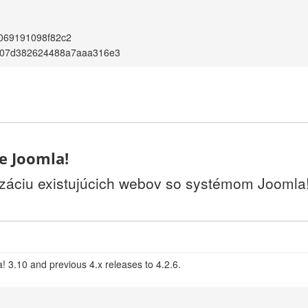
069191098f82c2
507d382624488a7aaa316e3
ie Joomla!
izáciu existujúcich webov so systémom Joomla!.
! 3.10 and previous 4.x releases to 4.2.6.