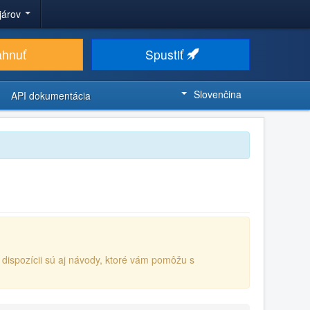
ojárov
ahnuť
Spustiť
Slovenčina
API dokumentácia
K dispozícii sú aj návody, ktoré vám pomôžu s