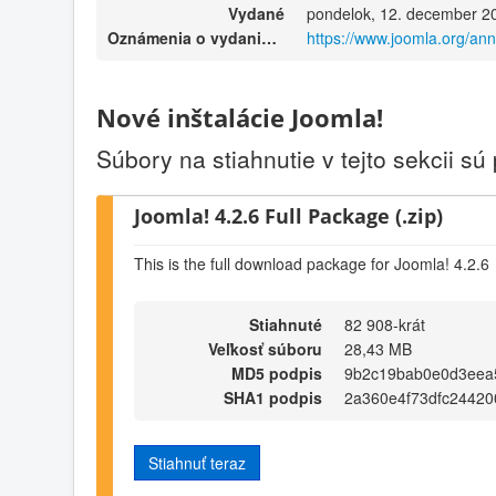
Vydané
pondelok, 12. december 2
Oznámenia o vydaniach
https://www.joomla.org/an
Nové inštalácie Joomla!
Súbory na stiahnutie v tejto sekcii sú
Joomla! 4.2.6 Full Package (.zip)
This is the full download package for Joomla! 4.2.6
Stiahnuté
82 908-krát
Veľkosť súboru
28,43 MB
MD5 podpis
9b2c19bab0e0d3eea5
SHA1 podpis
2a360e4f73dfc24420
Stiahnuť teraz