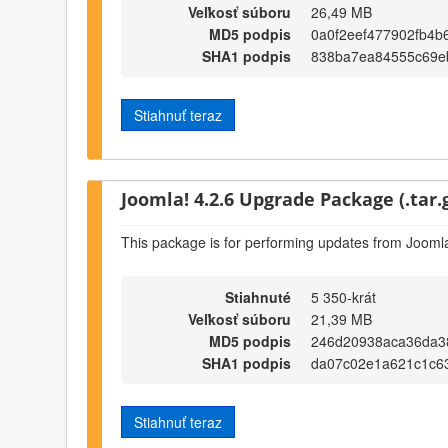
Veľkosť súboru
26,49 MB
MD5 podpis
0a0f2eef477902fb4b
SHA1 podpis
838ba7ea84555c69e
Stiahnuť teraz
Joomla! 4.2.6 Upgrade Package (.tar.
This package is for performing updates from Joomla
Stiahnuté
5 350-krát
Veľkosť súboru
21,39 MB
MD5 podpis
246d20938aca36da3
SHA1 podpis
da07c02e1a621c1c6
Stiahnuť teraz