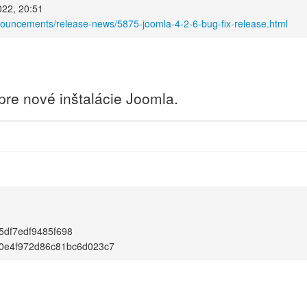
022, 20:51
nouncements/release-news/5875-joomla-4-2-6-bug-fix-release.html
 pre nové inštalácie Joomla.
df7edf9485f698
0e4f972d86c81bc6d023c7