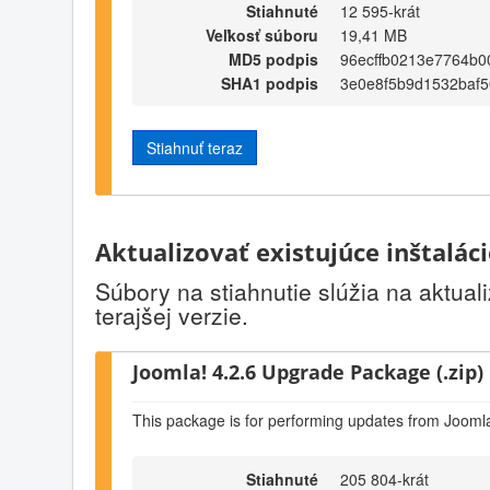
Stiahnuté
12 595-krát
Veľkosť súboru
19,41 MB
MD5 podpis
96ecffb0213e7764b0
SHA1 podpis
3e0e8f5b9d1532baf
Stiahnuť teraz
Aktualizovať existujúce inštalác
Súbory na stiahnutie slúžia na aktual
terajšej verzie.
Joomla! 4.2.6 Upgrade Package (.zip)
This package is for performing updates from Joomla
Stiahnuté
205 804-krát