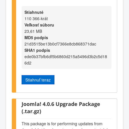
Stiahnuté
110 366-krát
Veľkosť súboru
23,61 MB
MD5 podpis
21d3515be13b0cf7366e8cb868371dac
SHA1 podpis
ede0b37bfb6df5b6860d215a5496d3b2c5d18
6d2
Stiahnuť teraz
Joomla! 4.0.6 Upgrade Package
(.tar.gz)
This package is for performing updates from