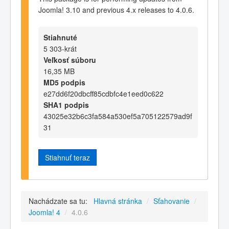
Joomla! 3.10 and previous 4.x releases to 4.0.6.
Stiahnuté
5 303-krát
Veľkosť súboru
16,35 MB
MD5 podpis
e27dd6f20dbcff85cdbfc4e1eed0c622
SHA1 podpis
43025e32b6c3fa584a530ef5a705122579ad9f
31
Stiahnuť teraz
Nachádzate sa tu:
Hlavná stránka
/
Sťahovanie
/
Joomla! 4
/
4.0.6