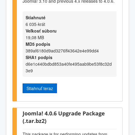
Joomla! 3.10 and previous 4.x releases to 4.0.6.
Stiahnuté
6 035-krát
Veľkosť súboru
19,08 MB
MD5 podpis
389af6180d9ad3276ff43642e4e99dd4
SHA1 podpis
d6e1c440bdbd853a40fe495aab9be53f8c32d
3e9
Stiahnuť teraz
Joomla! 4.0.6 Upgrade Package
(.tar.bz2)
This package is for performing updates from