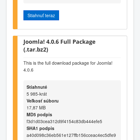
Stiahnuť teraz
Joomla! 4.0.6 Full Package
(.tar.bz2)
This is the full download package for Joomla!
4.0.6
Stiahnuté
5 985-krát
Veľkosť súboru
17,87 MB
MD5 podpis
f3d1d03cea312d9f4154c83db444efe5
SHA1 podpis
a40d098c36eb561e127ffb156cceac4ec5dfe9