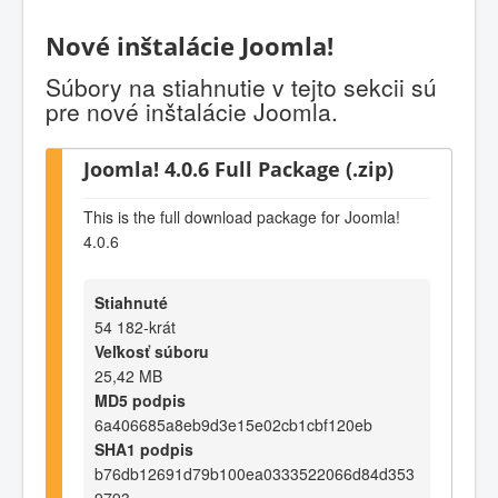
Nové inštalácie Joomla!
Súbory na stiahnutie v tejto sekcii sú
pre nové inštalácie Joomla.
Joomla! 4.0.6 Full Package (.zip)
This is the full download package for Joomla!
4.0.6
Stiahnuté
54 182-krát
Veľkosť súboru
25,42 MB
MD5 podpis
6a406685a8eb9d3e15e02cb1cbf120eb
SHA1 podpis
b76db12691d79b100ea0333522066d84d353
9793