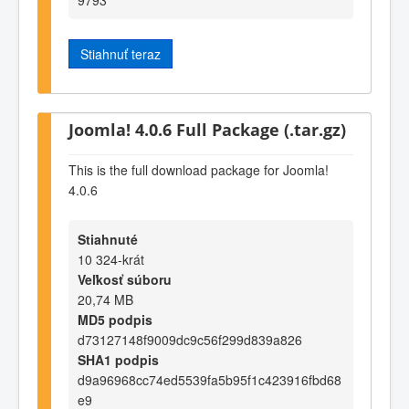
Stiahnuť teraz
Joomla! 4.0.6 Full Package (.tar.gz)
This is the full download package for Joomla!
4.0.6
Stiahnuté
10 324-krát
Veľkosť súboru
20,74 MB
MD5 podpis
d73127148f9009dc9c56f299d839a826
SHA1 podpis
d9a96968cc74ed5539fa5b95f1c423916fbd68
e9