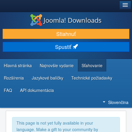
®
JOOMLA!
Joomla! Downloads
STIAHNUŤ & ROZŠÍRIŤ
Stiahnuť
OBJAVUJTE & UČTE SA
Spustiť
KOMUNITA & PODPORA
ZDROJE INFORMÁCIÍ PRE VÝVOJÁROV
Hlavná stránka
Najnovšie vydanie
Sťahovanie
Rozšírenia
Jazykové balíčky
Technické požiadavky
FAQ
API dokumentácia
Slovenčina
This page is not yet fully available in your
language. Make a gift to your community by