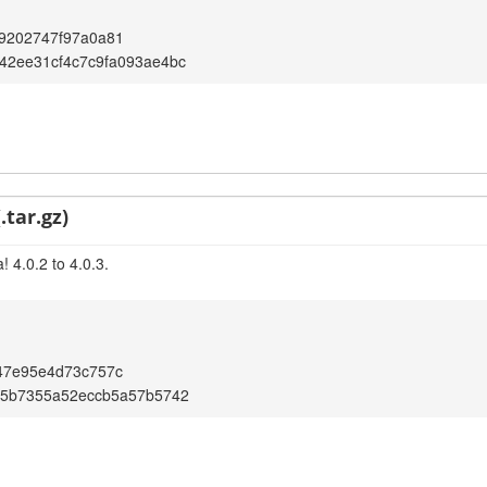
9202747f97a0a81
42ee31cf4c7c9fa093ae4bc
.tar.gz)
 4.0.2 to 4.0.3.
47e95e4d73c757c
05b7355a52eccb5a57b5742