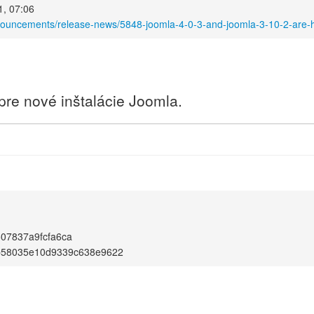
1, 07:06
nouncements/release-news/5848-joomla-4-0-3-and-joomla-3-10-2-are-
 pre nové inštalácie Joomla.
07837a9fcfa6ca
b58035e10d9339c638e9622