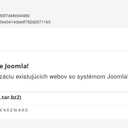
93f7d48e04f480
5ee0414cbe6f782d25711b3
ie Joomla!
izáciu existujúcich webov so systémom Joomla!.
.tar.bz2)
 4.0.2 to 4.0.3.