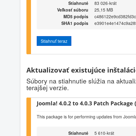
Stiahnuté
83 026-krát
Veľkosť súboru
25,15 MB
MD5 podpis
c486122e9cd382fd3c
SHA1 podpis
e3901e4e1474c9a28
Stiahnuť teraz
Aktualizovať existujúce inštalác
Súbory na stiahnutie slúžia na aktual
terajšej verzie.
Joomla! 4.0.2 to 4.0.3 Patch Package (
This package is for performing updates from Joomla!
Stiahnuté
5 610-krát