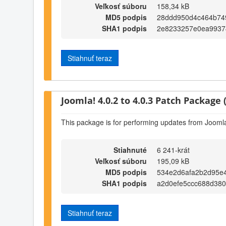
Veľkosť súboru
158,34 kB
MD5 podpis
28ddd950d4c464b74
SHA1 podpis
2e8233257e0ea9937
Stiahnuť teraz
Joomla! 4.0.2 to 4.0.3 Patch Package (
This package is for performing updates from Joomla!
Stiahnuté
6 241-krát
Veľkosť súboru
195,09 kB
MD5 podpis
534e2d6afa2b2d95e
SHA1 podpis
a2d0efe5ccc688d38
Stiahnuť teraz