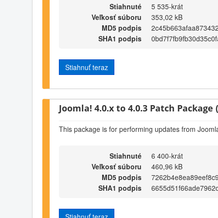
Stiahnuté
5 535-krát
Veľkosť súboru
353,02 kB
MD5 podpis
2c45b663afaa87343
SHA1 podpis
0bd7f7fb9fb30d35c0
Stiahnuť teraz
Joomla! 4.0.x to 4.0.3 Patch Package (
This package is for performing updates from Joomla!
Stiahnuté
6 400-krát
Veľkosť súboru
460,96 kB
MD5 podpis
7262b4e8ea89eef8c
SHA1 podpis
6655d51f66ade7962
Stiahnuť teraz