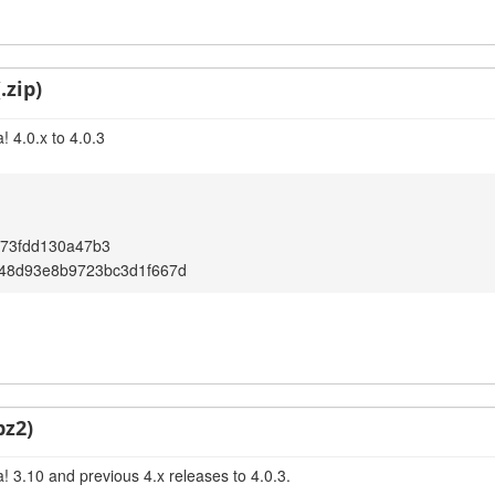
.zip)
 4.0.x to 4.0.3
073fdd130a47b3
b48d93e8b9723bc3d1f667d
bz2)
! 3.10 and previous 4.x releases to 4.0.3.