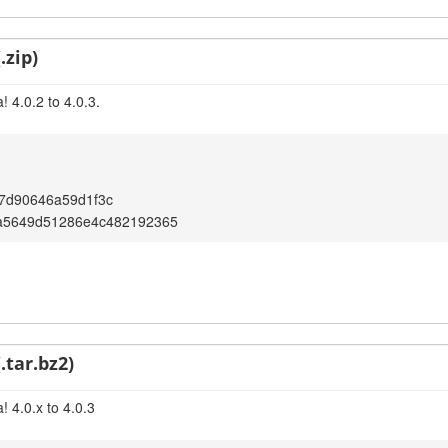
.zip)
 4.0.2 to 4.0.3.
7d90646a59d1f3c
a5649d51286e4c482192365
.tar.bz2)
 4.0.x to 4.0.3