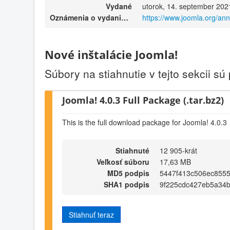
Vydané
utorok, 14. september 202
Oznámenia o vydaniach
https://www.joomla.org/an
Nové inštalácie Joomla!
Súbory na stiahnutie v tejto sekcii sú
Joomla! 4.0.3 Full Package (.tar.bz2)
This is the full download package for Joomla! 4.0.3
Stiahnuté
12 905-krát
Veľkosť súboru
17,63 MB
MD5 podpis
5447f413c506ec8555
SHA1 podpis
9f225cdc427eb5a34
Stiahnuť teraz