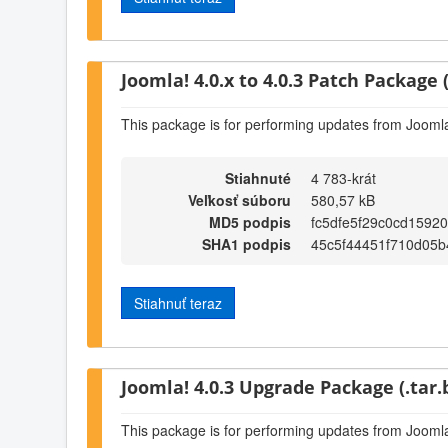
Joomla! 4.0.x to 4.0.3 Patch Package (
This package is for performing updates from Joomla!
Stiahnuté
4 783-krát
Veľkosť súboru
580,57 kB
MD5 podpis
fc5dfe5f29c0cd1592
SHA1 podpis
45c5f44451f710d05
Stiahnuť teraz
Joomla! 4.0.3 Upgrade Package (.tar.
This package is for performing updates from Joomla