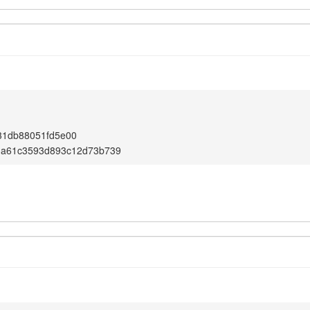
31db88051fd5e00
3a61c3593d893c12d73b739