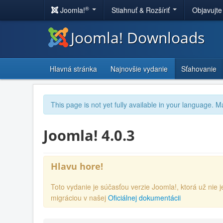
®
Joomla!
Stiahnuť & Rozšíriť
Objavujte
Joomla! Downloads
Hlavná stránka
Najnovšie vydanie
Sťahovanie
This page is not yet fully available in your language. M
Joomla! 4.0.3
Hlavu hore!
Toto vydanie je súčasťou verzie Joomla!, ktorá už ni
migráciou v našej
Oficiálnej dokumentácii