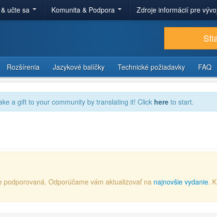
 & učte sa
Komunita & Podpora
Zdroje informácií pre výv
Sti
Rozšírenia
Jazykové balíčky
Technické požiadavky
FAQ
ake a gift to your community by translating it! Click
here
to start.
e je podporovaná. Odporúčame vám aktualizovať na
najnovšie vydanie
. 