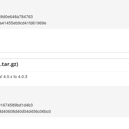
28d0e648a784763
fa41455eb9cd41fd61969e
.tar.gz)
 4.0.x to 4.0.3
91674589bd1d4b3
dd40608d40d04d456c06bc0