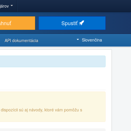
ojárov
ahnuť
Spustiť
Slovenčina
API dokumentácia
K dispozícii sú aj návody, ktoré vám pomôžu s