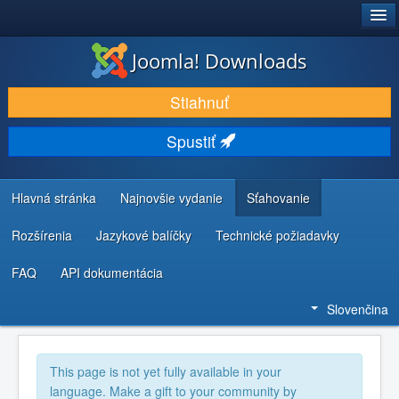
®
JOOMLA!
Joomla! Downloads
STIAHNUŤ & ROZŠÍRIŤ
Stiahnuť
OBJAVUJTE & UČTE SA
Spustiť
KOMUNITA & PODPORA
ZDROJE INFORMÁCIÍ PRE VÝVOJÁROV
Hlavná stránka
Najnovšie vydanie
Sťahovanie
Rozšírenia
Jazykové balíčky
Technické požiadavky
FAQ
API dokumentácia
Slovenčina
This page is not yet fully available in your
language. Make a gift to your community by