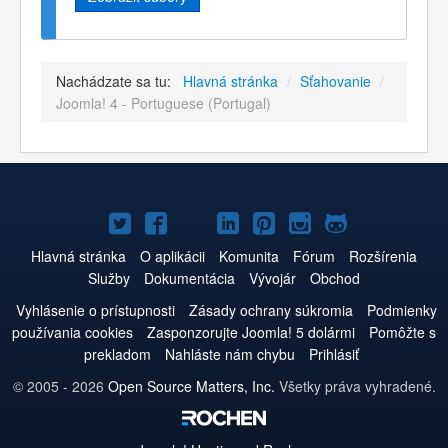
Nachádzate sa tu:
Hlavná stránka
/
Sťahovanie
/
Joomla! 4 - Portuguese (Portugal)
Joomla!
Joomla!
Joomla!
Joomla!
Joomla!
Joomla!
Joomla!
na
na
na
na
na
na
na
Hlavná stránka
O aplikácii
Komunita
Fórum
Rozšírenia
Služby
Dokumentácia
Vývojár
Obchod
Twitteri
Facebooku
YouTube
LinkedIn
Pinterest
Instagrame
GitHub
Vyhlásenie o prístupnosti
Zásady ochrany súkromia
Podmienky
používania cookies
Zasponzorujte Joomla! 5 dolármi
Pomôžte s
prekladom
Nahláste nám chybu
Prihlásiť
© 2005 - 2026
Open Source Matters, Inc.
Všetky práva vyhradené.