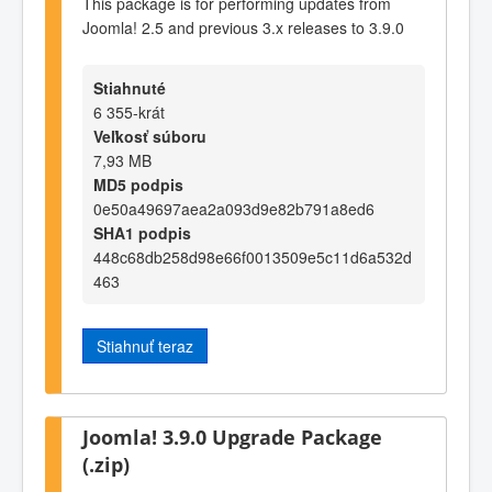
This package is for performing updates from
Joomla! 2.5 and previous 3.x releases to 3.9.0
Stiahnuté
6 355-krát
Veľkosť súboru
7,93 MB
MD5 podpis
0e50a49697aea2a093d9e82b791a8ed6
SHA1 podpis
448c68db258d98e66f0013509e5c11d6a532d
463
Stiahnuť teraz
Joomla! 3.9.0 Upgrade Package
(.zip)