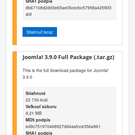
SHA1 podpis
db67108d2dd3e65ae05cecbc57958a425f6f3
40f
Stiahnuť teraz
Joomla! 3.9.0 Full Package (.tar.gz)
This is the full download package for Joomla!
3.9.0
Stiahnuté
23 730-krát
Veľkosť súboru
9,21 MB
MD5 podpis
ed9c751970468927dd4aafcce356a961
SHA1 podpis