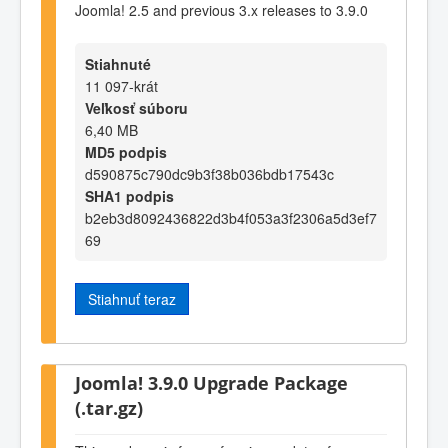
Joomla! 2.5 and previous 3.x releases to 3.9.0
Stiahnuté
11 097-krát
Veľkosť súboru
6,40 MB
MD5 podpis
d590875c790dc9b3f38b036bdb17543c
SHA1 podpis
b2eb3d8092436822d3b4f053a3f2306a5d3ef7
69
Stiahnuť teraz
Joomla! 3.9.0 Upgrade Package
(.tar.gz)