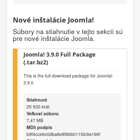
Nové inštalácie Joomla!
Súbory na stiahnutie v tejto sekcii sú
pre nové inštalácie Joomla.
Joomla! 3.9.0 Full Package
(.tar.bz2)
This is the full download package for Joomla!
3.9.0
Stiahnuté
25 932-krát
Veľkosť súboru
7,47 MB
MD5 podpis
b9f4cce6c0dba8e8f6bb011fdc9a196f