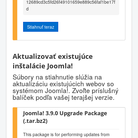
12689cd3c5fd26f49101659e889c56faf1be17f
d
Stiahnuť teraz
Aktualizovať existujúce
inštalácie Joomla!
Súbory na stiahnutie slúžia na
aktualizáciu existujúcich webov so
systémom Joomla!. Zvoľte príslušný
balíček podľa vašej terajšej verzie.
Joomla! 3.9.0 Upgrade Package
(.tar.bz2)
This package is for performing updates from