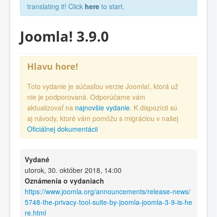
translating it! Click
here
to start.
Joomla! 3.9.0
Hlavu hore!
Toto vydanie je súčasťou verzie Joomla!, ktorá už
nie je podporovaná. Odporúčame vám
aktualizovať na
najnovšie vydanie
. K dispozícii sú
aj návody, ktoré vám pomôžu s migráciou v našej
Oficiálnej dokumentácii
Vydané
utorok, 30. október 2018, 14:00
Oznámenia o vydaniach
https://www.joomla.org/announcements/release-news/
5748-the-privacy-tool-suite-by-joomla-joomla-3-9-is-he
re.html