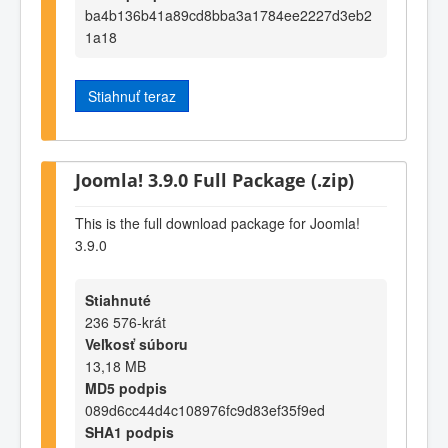
ba4b136b41a89cd8bba3a1784ee2227d3eb2
1a18
Stiahnuť teraz
Joomla! 3.9.0 Full Package (.zip)
This is the full download package for Joomla!
3.9.0
Stiahnuté
236 576-krát
Veľkosť súboru
13,18 MB
MD5 podpis
089d6cc44d4c108976fc9d83ef35f9ed
SHA1 podpis