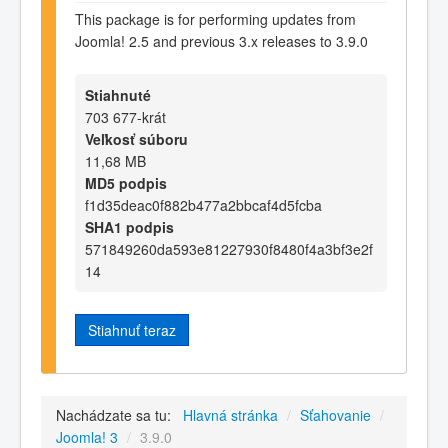
This package is for performing updates from
Joomla! 2.5 and previous 3.x releases to 3.9.0
Stiahnuté
703 677-krát
Veľkosť súboru
11,68 MB
MD5 podpis
f1d35deac0f882b477a2bbcaf4d5fcba
SHA1 podpis
571849260da593e81227930f8480f4a3bf3e2f
14
Stiahnuť teraz
Nachádzate sa tu:
Hlavná stránka
/
Sťahovanie
/
Joomla! 3
/
3.9.0