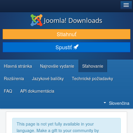
®
JOOMLA!
Joomla! Downloads
STIAHNUŤ & ROZŠÍRIŤ
Stiahnuť
OBJAVUJTE & UČTE SA
Spustiť
KOMUNITA & PODPORA
ZDROJE INFORMÁCIÍ PRE VÝVOJÁROV
Hlavná stránka
Najnovšie vydanie
Sťahovanie
Rozšírenia
Jazykové balíčky
Technické požiadavky
FAQ
API dokumentácia
Slovenčina
This page is not yet fully available in your
language. Make a gift to your community by