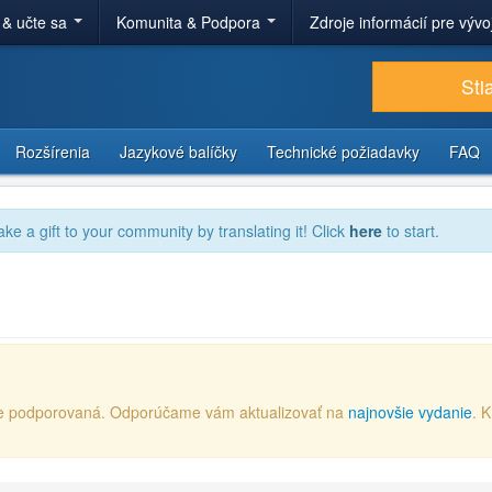
 & učte sa
Komunita & Podpora
Zdroje informácií pre výv
Sti
Rozšírenia
Jazykové balíčky
Technické požiadavky
FAQ
ake a gift to your community by translating it! Click
here
to start.
e je podporovaná. Odporúčame vám aktualizovať na
najnovšie vydanie
. 