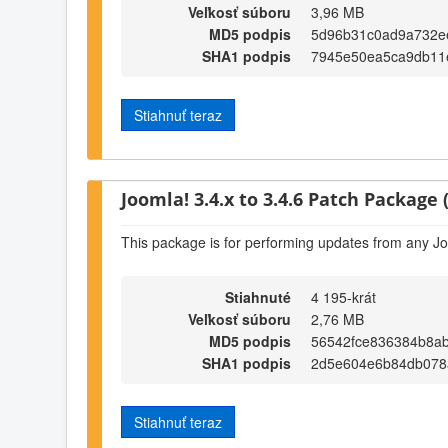
Veľkosť súboru
3,96 MB
MD5 podpis
5d96b31c0ad9a732e
SHA1 podpis
7945e50ea5ca9db11
Stiahnuť teraz
Joomla! 3.4.x to 3.4.6 Patch Package (
This package is for performing updates from any Jo
Stiahnuté
4 195-krát
Veľkosť súboru
2,76 MB
MD5 podpis
56542fce836384b8a
SHA1 podpis
2d5e604e6b84db078
Stiahnuť teraz