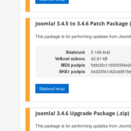
Joomla! 3.4.5 to 3.4.6 Patch Package (
This package is for performing updates from Joomla!
Stiahnuté
5 108-krát
Veľkosť súboru
42,91 kB
MD5 podpis
fcbb35c1165555f4e2
SHA1 podpis
0e323f41c62cdd915
Stiahnuť teraz
Joomla! 3.4.6 Upgrade Package (.zip)
This package is for performing updates from Joomla