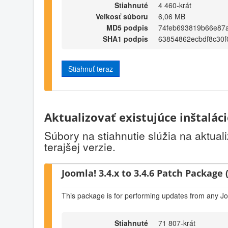
Stiahnuté
4 460-krát
Veľkosť súboru
6,06 MB
MD5 podpis
74feb693819b66e87
SHA1 podpis
63854862ecbdf8c30
Stiahnuť teraz
Aktualizovať existujúce inštalác
Súbory na stiahnutie slúžia na aktual
terajšej verzie.
Joomla! 3.4.x to 3.4.6 Patch Package (
This package is for performing updates from any Jo
Stiahnuté
71 807-krát