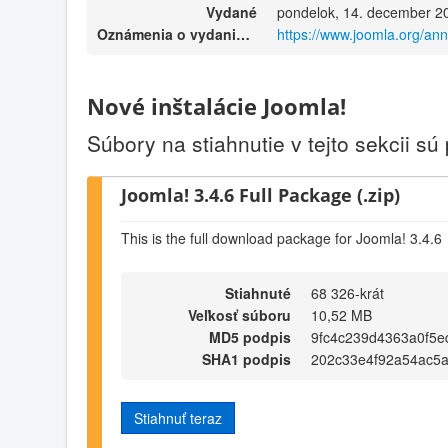
Vydané
pondelok, 14. december 2
Oznámenia o vydaniach
https://www.joomla.org/an
Nové inštalácie Joomla!
Súbory na stiahnutie v tejto sekcii sú
Joomla! 3.4.6 Full Package (.zip)
This is the full download package for Joomla! 3.4.6
Stiahnuté
68 326-krát
Veľkosť súboru
10,52 MB
MD5 podpis
9fc4c239d4363a0f5e
SHA1 podpis
202c33e4f92a54ac5a
Stiahnuť teraz