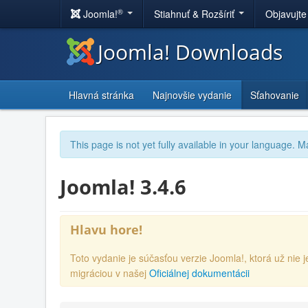
®
Joomla!
Stiahnuť & Rozšíriť
Objavujte
Joomla! Downloads
Hlavná stránka
Najnovšie vydanie
Sťahovanie
This page is not yet fully available in your language. M
Joomla! 3.4.6
Hlavu hore!
Toto vydanie je súčasťou verzie Joomla!, ktorá už ni
migráciou v našej
Oficiálnej dokumentácii