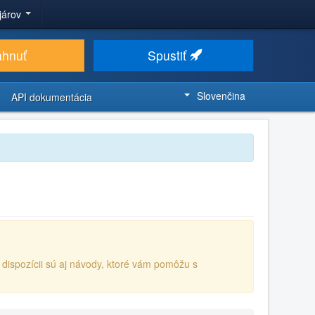
ojárov
ahnuť
Spustiť
Slovenčina
API dokumentácia
K dispozícii sú aj návody, ktoré vám pomôžu s