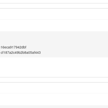
416eca917942dbf
1cf187a2c49b2b8a05af443