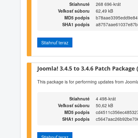
Stiahnuté
268 696-krát
Veľkosť súboru
62,49 kB
MD5 podpis
b78aae3395edd9e84
SHA1 podpis
a8757aae61037e87b
Stiahnuť teraz
Joomla! 3.4.5 to 3.4.6 Patch Package (
This package is for performing updates from Joomla!
Stiahnuté
4 498-krát
Veľkosť súboru
50,62 kB
MD5 podpis
cd4511c356ec48532
SHA1 podpis
c5647aac26b92be70
Stiahnuť teraz