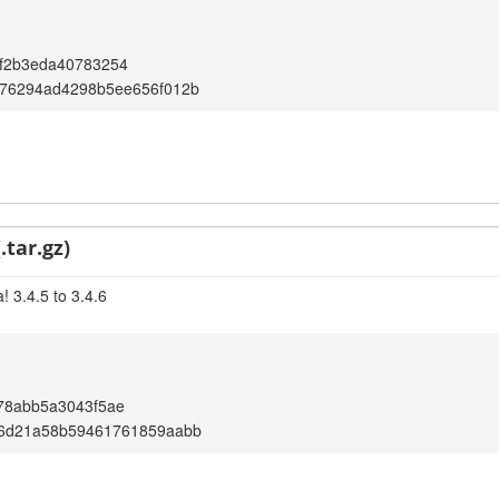
f2b3eda40783254
76294ad4298b5ee656f012b
.tar.gz)
 3.4.5 to 3.4.6
78abb5a3043f5ae
6d21a58b59461761859aabb