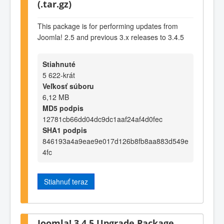
(.tar.gz)
This package is for performing updates from
Joomla! 2.5 and previous 3.x releases to 3.4.5
Stiahnuté
5 622-krát
Veľkosť súboru
6,12 MB
MD5 podpis
12781cb66dd04dc9dc1aaf24af4d0fec
SHA1 podpis
846193a4a9eae9e017d126b8fb8aa883d549e
4fc
Stiahnuť teraz
Joomla! 3.4.5 Upgrade Package