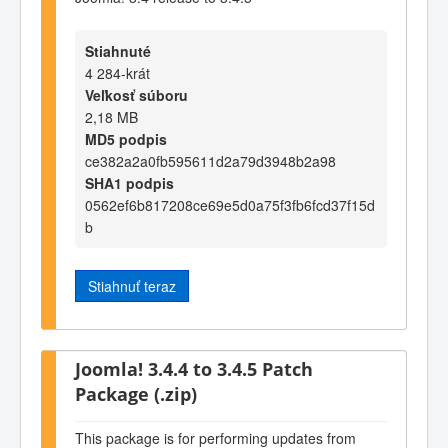
Stiahnuté
4 284-krát
Veľkosť súboru
2,18 MB
MD5 podpis
ce382a2a0fb595611d2a79d3948b2a98
SHA1 podpis
0562ef6b817208ce69e5d0a75f3fb6fcd37f15d
b
Stiahnuť teraz
Joomla! 3.4.4 to 3.4.5 Patch
Package (.zip)
This package is for performing updates from