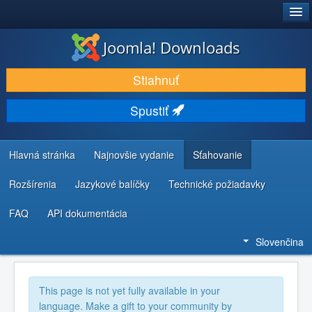
®
JOOMLA!
Joomla! Downloads
STIAHNUŤ & ROZŠÍRIŤ
Stiahnuť
OBJAVUJTE & UČTE SA
Spustiť
KOMUNITA & PODPORA
ZDROJE INFORMÁCIÍ PRE VÝVOJÁROV
Hlavná stránka
Najnovšie vydanie
Sťahovanie
Rozšírenia
Jazykové balíčky
Technické požiadavky
FAQ
API dokumentácia
Slovenčina
This page is not yet fully available in your
language. Make a gift to your community by