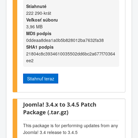
Stiahnuté
222 290-krát
Veľkosť súboru
3,96 MB
MD5 podpis
0ddeaa8dea1a0b5b828012ba7632fa38
SHA1 podpis
21804c8c3934610035502dd6bc2a677f70364
ee2
Stiahnuť teraz
Joomla! 3.4.x to 3.4.5 Patch
Package (.tar.gz)
This package is for performing updates from any
Joomla! 3.4 release to 3.4.5