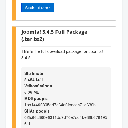
Stiahnuť teraz
Joomla! 3.4.5 Full Package
(.tar.bz2)
This is the full download package for Joomla!
3.4.5
Stiahnuté
5 454-krát
Veľkosť súboru
6,06 MB
MD5 podpis
1ba14496395dd7e64e6fedcdc71d639b
SHA1 podpis
02fc66c890e6311dd9d70e7dd1be88b678495
6fd