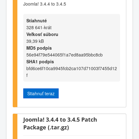
Joomla! 3.4.4 to 3.4.5
Stiahnuté
328 641-krát
Veľkosť súboru
39,39 kB
MD5 podpis
56e94f79e544065f1a7ed8aa95bbc8cb
SHA1 podpis
bfd6ce6f10ca9945fcb2ca107d71003f7455d12
f
Stiahnuť teraz
Joomla! 3.4.4 to 3.4.5 Patch
Package (.tar.gz)