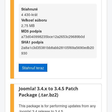
Stiahnuté
4 430-krát
Veľkosť súboru
2,75 MB
MD5 podpis
a73d040998235bce12a2653c29689b0d
SHA1 podpis
2a8a1c3d35381bb8abb28105f69a5690edb20
930
Stiahnuť teraz
Joomla! 3.4.x to 3.4.5 Patch
Package (.tar.bz2)
This package is for performing updates from any
Joomla! 3.4 release to 3.4.5