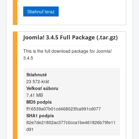
Stiahnuť teraz
Joomla! 3.4.5 Full Package (.tar.gz)
This is the full download package for Joomla!
3.4.5
Stiahnuté
23 572-krát
Veľkosť súboru
7,41 MB
MD5 podpis
ff16539a07b01cd468023fca991cd077
SHA1 podpis
82e7de21802ac377c0cca1be461826b79fe11
d91