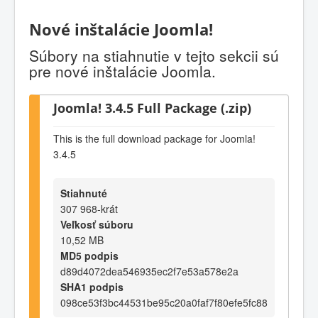
Nové inštalácie Joomla!
Súbory na stiahnutie v tejto sekcii sú
pre nové inštalácie Joomla.
Joomla! 3.4.5 Full Package (.zip)
This is the full download package for Joomla!
3.4.5
Stiahnuté
307 968-krát
Veľkosť súboru
10,52 MB
MD5 podpis
d89d4072dea546935ec2f7e53a578e2a
SHA1 podpis
098ce53f3bc44531be95c20a0faf7f80efe5fc88