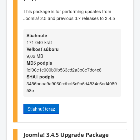
This package is for performing updates from
Joomla! 2.5 and previous 3.x releases to 3.4.5
Stiahnuté
171 040-krát
Veľkosť súboru
9,02 MB
MD5 podpis
fef06e1c000b9fb563cd2a3b6e7dc4c8
SHA1 podpis
3456beaa9a9060cdbef6c9a6d4534c6ed4089
58e
Stiahnuť teraz
Joomla! 3.4.5 Upgrade Package