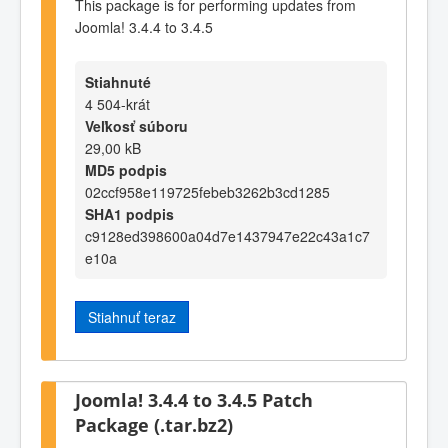
This package is for performing updates from
Joomla! 3.4.4 to 3.4.5
Stiahnuté
4 504-krát
Veľkosť súboru
29,00 kB
MD5 podpis
02ccf958e119725febeb3262b3cd1285
SHA1 podpis
c9128ed398600a04d7e1437947e22c43a1c7
e10a
Stiahnuť teraz
Joomla! 3.4.4 to 3.4.5 Patch
Package (.tar.bz2)