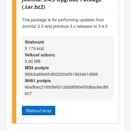
(.tar.bz2)
This package is for performing updates from
Joomla! 2.5 and previous 3.x releases to 3.4.5
Stiahnuté
5 173-krát
Veľkosť súboru
5,00 MB
MD5 podpis
968cba89e6fc862220a591563a61d888
SHA1 podpis
6ba5bec2165dfe6312ddd8f90405d8ac94c89
607
Stiahnuť teraz