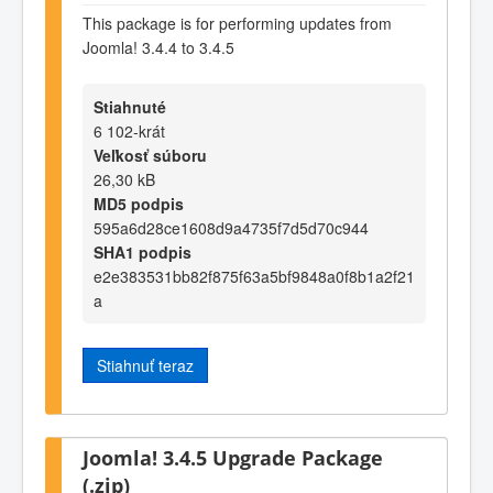
This package is for performing updates from
Joomla! 3.4.4 to 3.4.5
Stiahnuté
6 102-krát
Veľkosť súboru
26,30 kB
MD5 podpis
595a6d28ce1608d9a4735f7d5d70c944
SHA1 podpis
e2e383531bb82f875f63a5bf9848a0f8b1a2f21
a
Stiahnuť teraz
Joomla! 3.4.5 Upgrade Package
(.zip)