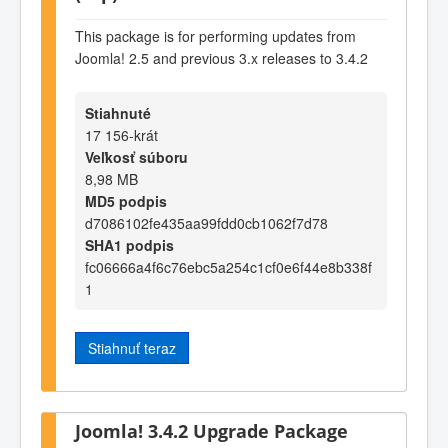
This package is for performing updates from
Joomla! 2.5 and previous 3.x releases to 3.4.2
Stiahnuté
17 156-krát
Veľkosť súboru
8,98 MB
MD5 podpis
d7086102fe435aa99fdd0cb1062f7d78
SHA1 podpis
fc06666a4f6c76ebc5a254c1cf0e6f44e8b338f
1
Stiahnuť teraz
Joomla! 3.4.2 Upgrade Package