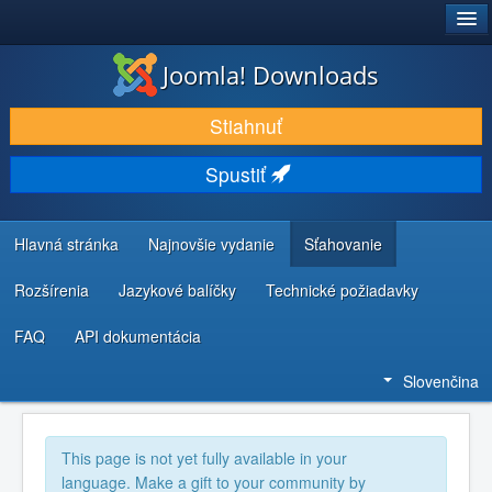
®
JOOMLA!
Joomla! Downloads
STIAHNUŤ & ROZŠÍRIŤ
Stiahnuť
OBJAVUJTE & UČTE SA
Spustiť
KOMUNITA & PODPORA
ZDROJE INFORMÁCIÍ PRE VÝVOJÁROV
Hlavná stránka
Najnovšie vydanie
Sťahovanie
Rozšírenia
Jazykové balíčky
Technické požiadavky
FAQ
API dokumentácia
Slovenčina
This page is not yet fully available in your
language. Make a gift to your community by