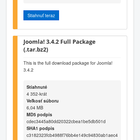
Stiahnuť teraz
Joomla! 3.4.2 Full Package
(.tar.bz2)
This is the full download package for Joomla!
3.4.2
Stiahnuté
4 352-krát
Veľkosť súboru
6,04 MB
MD5 podpis
cdec3445a80dd20322cbea1be5db501d
SHA1 podpis
c3182323fcb4988f76bb4e149c94830ab1aec4