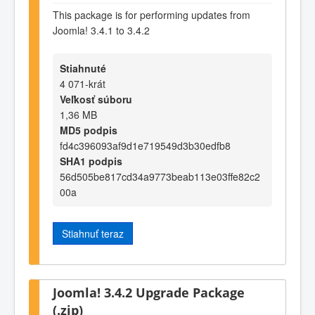
This package is for performing updates from
Joomla! 3.4.1 to 3.4.2
Stiahnuté
4 071-krát
Veľkosť súboru
1,36 MB
MD5 podpis
fd4c396093af9d1e719549d3b30edfb8
SHA1 podpis
56d505be817cd34a9773beab113e03ffe82c2
00a
Stiahnuť teraz
Joomla! 3.4.2 Upgrade Package
(.zip)