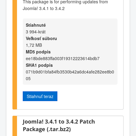
This package is for performing updates from
Joomla! 3.4.1 to 3.4.2
Stiahnuté
3 994-krát
Veľkosť súboru
1,72 MB
MD5 podpis
ee18bde883ffa003f19312223614bdb7
SHA1 podpis
071b9d01bfa84fb3530b42a6dc4afe282ee8b0
05
Stiahnuť teraz
Joomla! 3.4.1 to 3.4.2 Patch
Package (.tar.bz2)