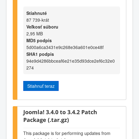
Stiahnuté
87 739-krát
Veľkosť súboru
2,95 MB
MD5 podpis
5d00a6ca3431e9c268e36a601e0ce48f
SHA1 podpis
94e9d4286bbceaf6e21e35d93dce2ef6c32e0
274
Stiahnuť teraz
Joomla! 3.4.0 to 3.4.2 Patch
Package (.tar.gz)
This package is for performing updates from