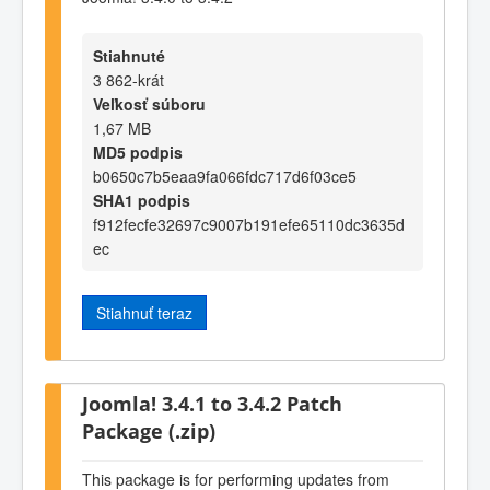
Stiahnuté
3 862-krát
Veľkosť súboru
1,67 MB
MD5 podpis
b0650c7b5eaa9fa066fdc717d6f03ce5
SHA1 podpis
f912fecfe32697c9007b191efe65110dc3635d
ec
Stiahnuť teraz
Joomla! 3.4.1 to 3.4.2 Patch
Package (.zip)
This package is for performing updates from