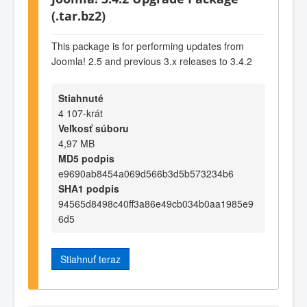
(.tar.bz2)
This package is for performing updates from
Joomla! 2.5 and previous 3.x releases to 3.4.2
Stiahnuté
4 107-krát
Veľkosť súboru
4,97 MB
MD5 podpis
e9690ab8454a069d566b3d5b573234b6
SHA1 podpis
94565d8498c40ff3a86e49cb034b0aa1985e9
6d5
Stiahnuť teraz