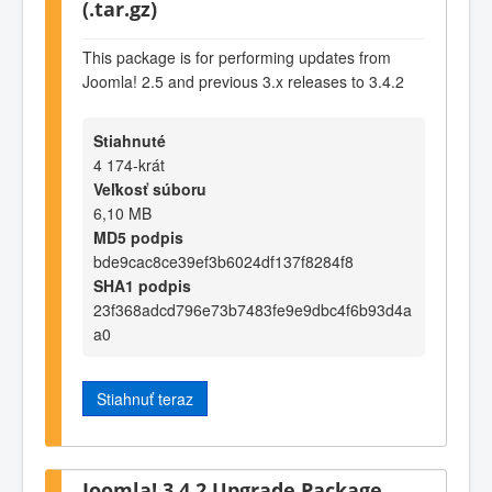
(.tar.gz)
This package is for performing updates from
Joomla! 2.5 and previous 3.x releases to 3.4.2
Stiahnuté
4 174-krát
Veľkosť súboru
6,10 MB
MD5 podpis
bde9cac8ce39ef3b6024df137f8284f8
SHA1 podpis
23f368adcd796e73b7483fe9e9dbc4f6b93d4a
a0
Stiahnuť teraz
Joomla! 3.4.2 Upgrade Package