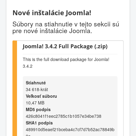
Nové inštalácie Joomla!
Súbory na stiahnutie v tejto sekcii sú
pre nové inštalácie Joomla.
Joomla! 3.4.2 Full Package (.zip)
This is the full download package for Joomla!
3.4.2
Stiahnuté
34 618-krát
Veľkosť súboru
10,47 MB
MD5 podpis
426c8041f1eec2785c1b1057e34be738
SHA1 podpis
489910d5eaef21bceba4c7cf7d7b52ac78849b
0a