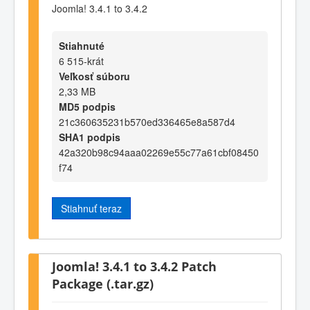
Joomla! 3.4.1 to 3.4.2
Stiahnuté
6 515-krát
Veľkosť súboru
2,33 MB
MD5 podpis
21c360635231b570ed336465e8a587d4
SHA1 podpis
42a320b98c94aaa02269e55c77a61cbf08450
f74
Stiahnuť teraz
Joomla! 3.4.1 to 3.4.2 Patch
Package (.tar.gz)