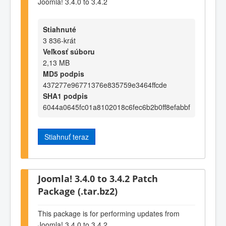
Joomla! 3.4.0 to 3.4.2
Stiahnuté
3 836-krát
Veľkosť súboru
2,13 MB
MD5 podpis
437277e96771376e835759e3464ffcde
SHA1 podpis
6044a0645fc01a8102018c6fec6b2b0ff8efabbf
Stiahnuť teraz
Joomla! 3.4.0 to 3.4.2 Patch
Package (.tar.bz2)
This package is for performing updates from
Joomla! 3.4.0 to 3.4.2