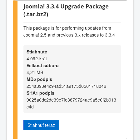
Joomla! 3.3.4 Upgrade Package
(.tar.bz2)
This package is for performing updates from
Joomla! 2.5 and previous 3.x releases to 3.3.4
Stiahnuté
4 092-krát
Veľkosť súboru
4,21 MB
MD5 podpis
254a393e4c94ad51a9175d0501718042
SHA1 podpis
9025a0dc2de39e7fe3879724ae9a5e6f2b913
c4d
Stiahnuť teraz