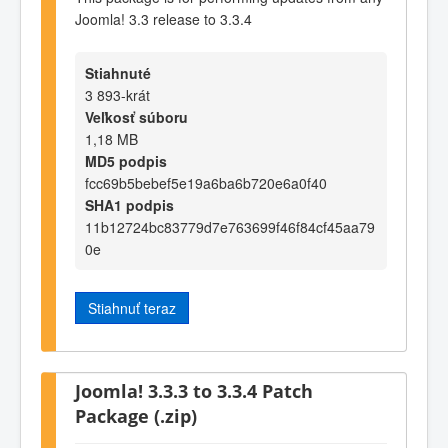
Joomla! 3.3 release to 3.3.4
Stiahnuté
3 893-krát
Veľkosť súboru
1,18 MB
MD5 podpis
fcc69b5bebef5e19a6ba6b720e6a0f40
SHA1 podpis
11b12724bc83779d7e763699f46f84cf45aa79
0e
Stiahnuť teraz
Joomla! 3.3.3 to 3.3.4 Patch
Package (.zip)