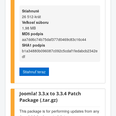
Stiahnuté
26 512-krát
Veľkosť súboru
1,98 MB
MD5 podpis
aa7dd6c74b75daf377d0469c83c16c44
SHA1 podpis
b1a34880b096087c092c5cdaf1fedabcb2342e
df
Stiahnuť teraz
Joomla! 3.3.x to 3.3.4 Patch
Package (.tar.gz)
This package is for performing updates from any