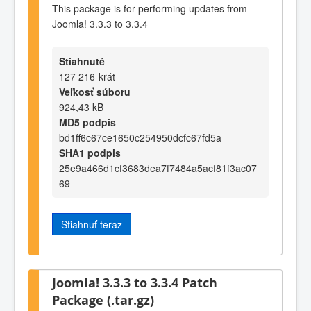
This package is for performing updates from
Joomla! 3.3.3 to 3.3.4
Stiahnuté
127 216-krát
Veľkosť súboru
924,43 kB
MD5 podpis
bd1ff6c67ce1650c254950dcfc67fd5a
SHA1 podpis
25e9a466d1cf3683dea7f7484a5acf81f3ac07
69
Stiahnuť teraz
Joomla! 3.3.3 to 3.3.4 Patch
Package (.tar.gz)