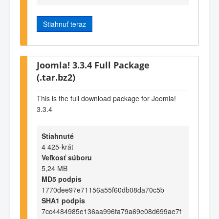
Stiahnuť teraz
Joomla! 3.3.4 Full Package
(.tar.bz2)
This is the full download package for Joomla!
3.3.4
Stiahnuté
4 425-krát
Veľkosť súboru
5,24 MB
MD5 podpis
1770dee97e71156a55f60db08da70c5b
SHA1 podpis
7cc4484985e136aa996fa79a69e08d699ae7f