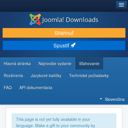
®
JOOMLA!
Joomla! Downloads
STIAHNUŤ & ROZŠÍRIŤ
Stiahnuť
OBJAVUJTE & UČTE SA
Spustiť
KOMUNITA & PODPORA
ZDROJE INFORMÁCIÍ PRE VÝVOJÁROV
Hlavná stránka
Najnovšie vydanie
Sťahovanie
Rozšírenia
Jazykové balíčky
Technické požiadavky
FAQ
API dokumentácia
Slovenčina
This page is not yet fully available in your
language. Make a gift to your community by