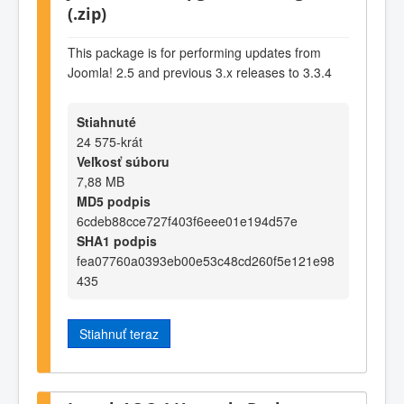
(.zip)
This package is for performing updates from
Joomla! 2.5 and previous 3.x releases to 3.3.4
Stiahnuté
24 575-krát
Veľkosť súboru
7,88 MB
MD5 podpis
6cdeb88cce727f403f6eee01e194d57e
SHA1 podpis
fea07760a0393eb00e53c48cd260f5e121e98
435
Stiahnuť teraz