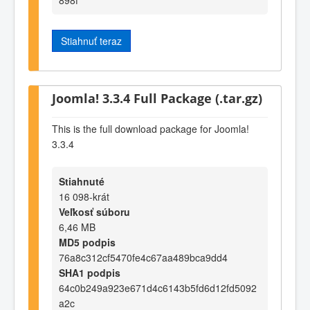
Stiahnuť teraz
Joomla! 3.3.4 Full Package (.tar.gz)
This is the full download package for Joomla!
3.3.4
Stiahnuté
16 098-krát
Veľkosť súboru
6,46 MB
MD5 podpis
76a8c312cf5470fe4c67aa489bca9dd4
SHA1 podpis
64c0b249a923e671d4c6143b5fd6d12fd5092
a2c