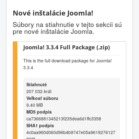
Nové inštalácie Joomla!
Súbory na stiahnutie v tejto sekcii sú
pre nové inštalácie Joomla.
Joomla! 3.3.4 Full Package (.zip)
This is the full download package for Joomla!
3.3.4
Stiahnuté
207 032-krát
Veľkosť súboru
9,40 MB
MD5 podpis
ca7366881345213f235dea6d1ffc3358
SHA1 podpis
4c0aa960d060d96b4b9747e05a9619276127
898f