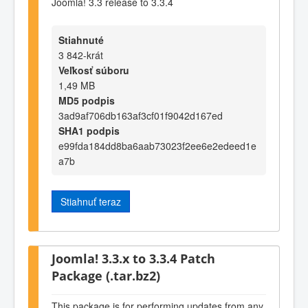
Joomla! 3.3 release to 3.3.4
Stiahnuté
3 842-krát
Veľkosť súboru
1,49 MB
MD5 podpis
3ad9af706db163af3cf01f9042d167ed
SHA1 podpis
e99fda184dd8ba6aab73023f2ee6e2edeed1e
a7b
Stiahnuť teraz
Joomla! 3.3.x to 3.3.4 Patch
Package (.tar.bz2)
This package is for performing updates from any