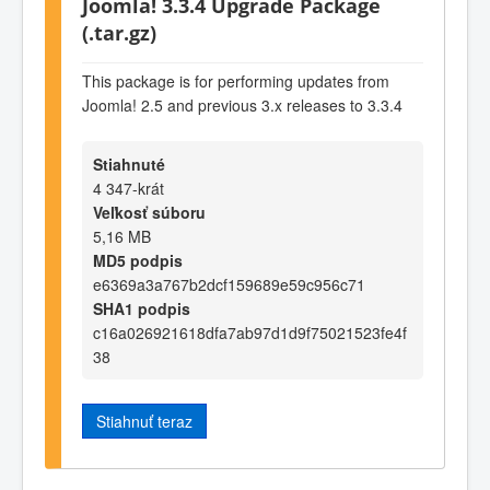
Joomla! 3.3.4 Upgrade Package
(.tar.gz)
This package is for performing updates from
Joomla! 2.5 and previous 3.x releases to 3.3.4
Stiahnuté
4 347-krát
Veľkosť súboru
5,16 MB
MD5 podpis
e6369a3a767b2dcf159689e59c956c71
SHA1 podpis
c16a026921618dfa7ab97d1d9f75021523fe4f
38
Stiahnuť teraz