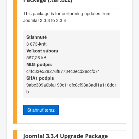
This package is for performing updates from
Joomla! 3.3.3 to 3.3.4
Stiahnuté
3 873-krát
Veľkosť súboru
567,26 kB
MD5 podpis
c4fc33e528276f87734c0ecd26ccfb71
SHA1 podpis
9abc309a6bfa199c11dfc6cf93a3adf1a118de1
b
Stiahnuť teraz
Joomla! 3.3.4 Upgrade Package