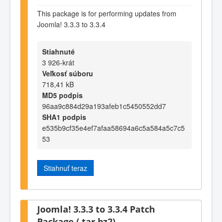
This package is for performing updates from
Joomla! 3.3.3 to 3.3.4
Stiahnuté
3 926-krát
Veľkosť súboru
718,41 kB
MD5 podpis
96aa9c884d29a193afeb1c5450552dd7
SHA1 podpis
e535b9cf35e4ef7afaa58694a6c5a584a5c7c5
53
Stiahnuť teraz
Joomla! 3.3.3 to 3.3.4 Patch
Package (.tar.bz2)