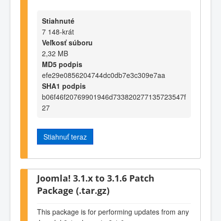
Stiahnuté
7 148-krát
Veľkosť súboru
2,32 MB
MD5 podpis
efe29e0856204744dc0db7e3c309e7aa
SHA1 podpis
b06f46f20769901946d733820277135723547f
27
Stiahnuť teraz
Joomla! 3.1.x to 3.1.6 Patch
Package (.tar.gz)
This package is for performing updates from any