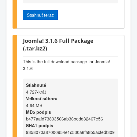
Stiahnuť teraz
Joomla! 3.1.6 Full Package
(.tar.bz2)
This is the full download package for Joomla!
3.1.6
Stiahnuté
4 727-krát
Veľkosť súboru
4,64 MB
MD5 podpis
b477aafd73893566ab36bedd32467e56
SHA1 podpis
9358070a87000954e1c530a6fa8b5acfedf309