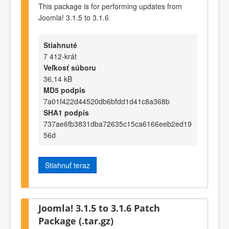
This package is for performing updates from
Joomla! 3.1.5 to 3.1.6
Stiahnuté
7 412-krát
Veľkosť súboru
36,14 kB
MD5 podpis
7a01f422d44520db6bfdd1d41c8a368b
SHA1 podpis
737ae6fb3831dba72635c15ca6166eeb2ed19
56d
Stiahnuť teraz
Joomla! 3.1.5 to 3.1.6 Patch
Package (.tar.gz)