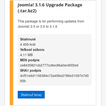
Joomla! 3.1.6 Upgrade Package
(.tar.bz2)
This package is for performing updates from
Joomla! 2.5 or 3.0 to 3.1.6
Stiahnuté
4 405-krát
Veľkosť súboru
4,11 MB
MD5 podpis
ce8435821cb2777cc8ec86a0ec90f2ed
SHA1 podpis
4cf51e6d1156384c72a45be2786e31097e7d0
92b
Stiahnuť teraz