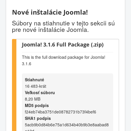
Nové inštalácie Joomla!
Súbory na stiahnutie v tejto sekcii sú
pre nové inštalácie Joomla.
Joomla! 3.1.6 Full Package (.zip)
This is the full download package for Joomla!
3.1.6
Stiahnuté
16 483-krát
Veľkosť súboru
8,20 MB
MD5 podpis
f24eb74ba3751de08782731b73f4bef6
SHA1 podpis
5acb9b0d84b6e75a1d634b40b9b3e8aabad8
e12d