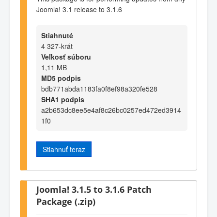
Joomla! 3.1 release to 3.1.6
Stiahnuté
4 327-krát
Veľkosť súboru
1,11 MB
MD5 podpis
bdb771abda1183fa0f8ef98a320fe528
SHA1 podpis
a2b653dc8ee5e4af8c26bc0257ed472ed3914
1f0
Stiahnuť teraz
Joomla! 3.1.5 to 3.1.6 Patch
Package (.zip)