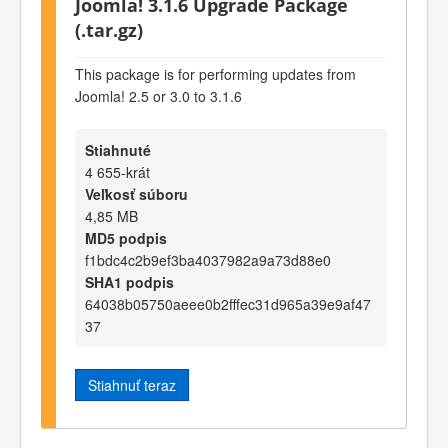
Joomla! 3.1.6 Upgrade Package
(.tar.gz)
This package is for performing updates from
Joomla! 2.5 or 3.0 to 3.1.6
Stiahnuté
4 655-krát
Veľkosť súboru
4,85 MB
MD5 podpis
f1bdc4c2b9ef3ba4037982a9a73d88e0
SHA1 podpis
64038b05750aeee0b2fffec31d965a39e9af47
37
Stiahnuť teraz