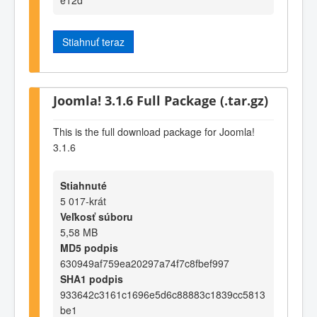
Stiahnuť teraz
Joomla! 3.1.6 Full Package (.tar.gz)
This is the full download package for Joomla!
3.1.6
Stiahnuté
5 017-krát
Veľkosť súboru
5,58 MB
MD5 podpis
630949af759ea20297a74f7c8fbef997
SHA1 podpis
933642c3161c1696e5d6c88883c1839cc5813
be1