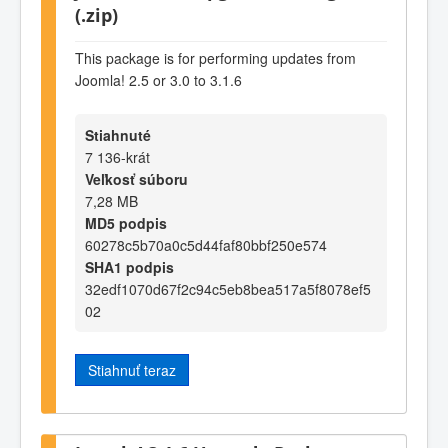
(.zip)
This package is for performing updates from
Joomla! 2.5 or 3.0 to 3.1.6
Stiahnuté
7 136-krát
Veľkosť súboru
7,28 MB
MD5 podpis
60278c5b70a0c5d44faf80bbf250e574
SHA1 podpis
32edf1070d67f2c94c5eb8bea517a5f8078ef5
02
Stiahnuť teraz