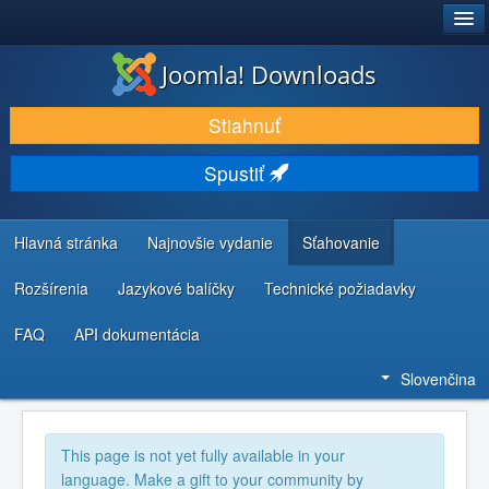
®
JOOMLA!
Joomla! Downloads
STIAHNUŤ & ROZŠÍRIŤ
Stiahnuť
OBJAVUJTE & UČTE SA
Spustiť
KOMUNITA & PODPORA
ZDROJE INFORMÁCIÍ PRE VÝVOJÁROV
Hlavná stránka
Najnovšie vydanie
Sťahovanie
Rozšírenia
Jazykové balíčky
Technické požiadavky
FAQ
API dokumentácia
Slovenčina
This page is not yet fully available in your
language. Make a gift to your community by