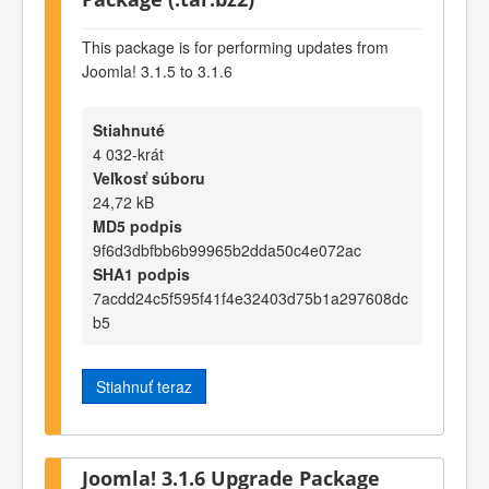
This package is for performing updates from
Joomla! 3.1.5 to 3.1.6
Stiahnuté
4 032-krát
Veľkosť súboru
24,72 kB
MD5 podpis
9f6d3dbfbb6b99965b2dda50c4e072ac
SHA1 podpis
7acdd24c5f595f41f4e32403d75b1a297608dc
b5
Stiahnuť teraz
Joomla! 3.1.6 Upgrade Package