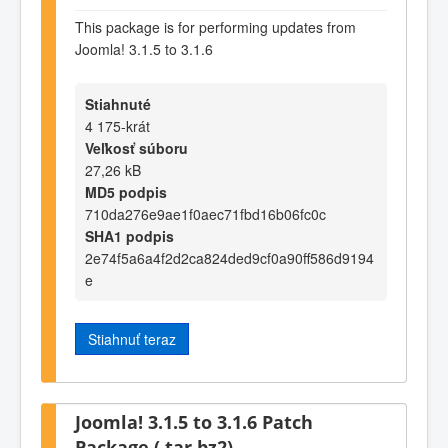
This package is for performing updates from
Joomla! 3.1.5 to 3.1.6
Stiahnuté
4 175-krát
Veľkosť súboru
27,26 kB
MD5 podpis
710da276e9ae1f0aec71fbd16b06fc0c
SHA1 podpis
2e74f5a6a4f2d2ca824ded9cf0a90ff586d9194
e
Stiahnuť teraz
Joomla! 3.1.5 to 3.1.6 Patch
Package (.tar.bz2)