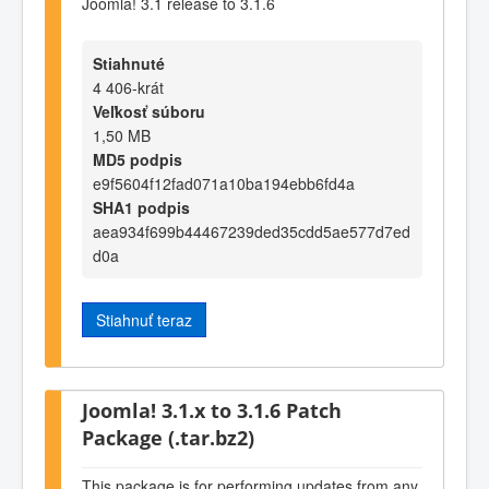
Joomla! 3.1 release to 3.1.6
Stiahnuté
4 406-krát
Veľkosť súboru
1,50 MB
MD5 podpis
e9f5604f12fad071a10ba194ebb6fd4a
SHA1 podpis
aea934f699b44467239ded35cdd5ae577d7ed
d0a
Stiahnuť teraz
Joomla! 3.1.x to 3.1.6 Patch
Package (.tar.bz2)
This package is for performing updates from any