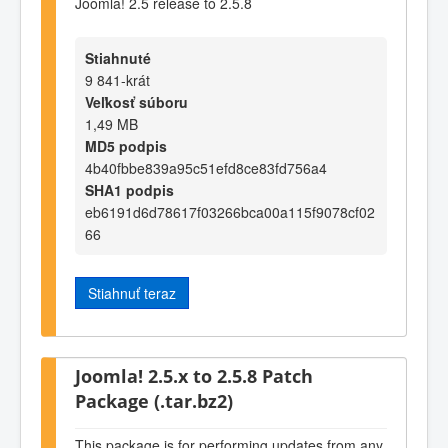
Joomla! 2.5 release to 2.5.8
Stiahnuté
9 841-krát
Veľkosť súboru
1,49 MB
MD5 podpis
4b40fbbe839a95c51efd8ce83fd756a4
SHA1 podpis
eb6191d6d78617f03266bca00a115f9078cf02
66
Stiahnuť teraz
Joomla! 2.5.x to 2.5.8 Patch
Package (.tar.bz2)
This package is for performing updates from any