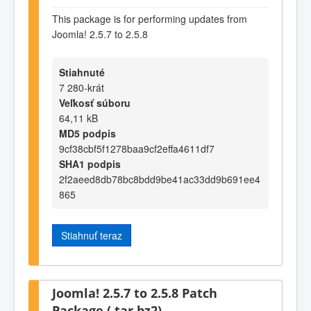
This package is for performing updates from
Joomla! 2.5.7 to 2.5.8
Stiahnuté
7 280-krát
Veľkosť súboru
64,11 kB
MD5 podpis
9cf38cbf5f1278baa9cf2effa4611df7
SHA1 podpis
2f2aeed8db78bc8bdd9be41ac33dd9b691ee4
865
Stiahnuť teraz
Joomla! 2.5.7 to 2.5.8 Patch
Package (.tar.bz2)