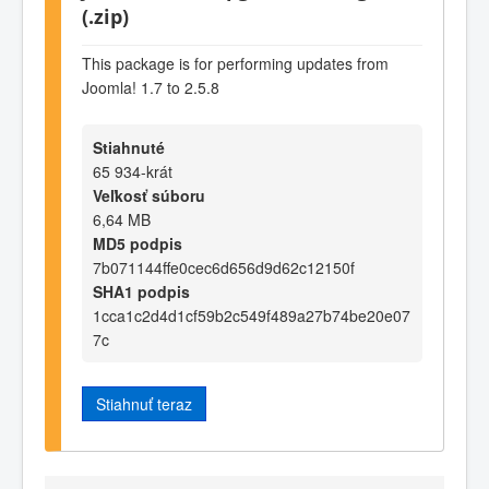
(.zip)
This package is for performing updates from
Joomla! 1.7 to 2.5.8
Stiahnuté
65 934-krát
Veľkosť súboru
6,64 MB
MD5 podpis
7b071144ffe0cec6d656d9d62c12150f
SHA1 podpis
1cca1c2d4d1cf59b2c549f489a27b74be20e07
7c
Stiahnuť teraz