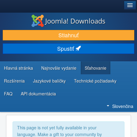
®
JOOMLA!
Joomla! Downloads
STIAHNUŤ & ROZŠÍRIŤ
Stiahnuť
OBJAVUJTE & UČTE SA
Spustiť
KOMUNITA & PODPORA
ZDROJE INFORMÁCIÍ PRE VÝVOJÁROV
Hlavná stránka
Najnovšie vydanie
Sťahovanie
Rozšírenia
Jazykové balíčky
Technické požiadavky
FAQ
API dokumentácia
Slovenčina
This page is not yet fully available in your
language. Make a gift to your community by