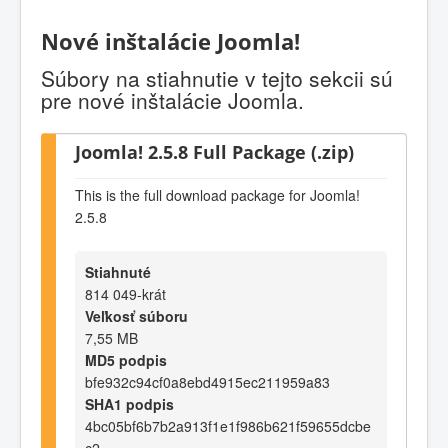
Nové inštalácie Joomla!
Súbory na stiahnutie v tejto sekcii sú
pre nové inštalácie Joomla.
Joomla! 2.5.8 Full Package (.zip)
This is the full download package for Joomla!
2.5.8
Stiahnuté
814 049-krát
Veľkosť súboru
7,55 MB
MD5 podpis
bfe932c94cf0a8ebd4915ec211959a83
SHA1 podpis
4bc05bf6b7b2a913f1e1f986b621f59655dcbe
c2