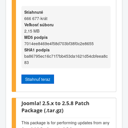
Stiahnuté
666 677-krát
Veľkosť súboru
2,15 MB
MD5 podpis
7014ee8469e4f58d703bf38f0c2e8655
SHA1 podpis
ba86795ec16c71f7bb453da1621d54cbfeea8c
83
Stiahnuť teraz
Joomla! 2.5.x to 2.5.8 Patch
Package (.tar.gz)
This package is for performing updates from any