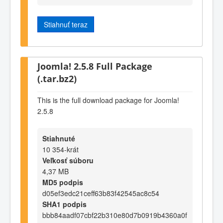
Stiahnuť teraz
Joomla! 2.5.8 Full Package
(.tar.bz2)
This is the full download package for Joomla!
2.5.8
Stiahnuté
10 354-krát
Veľkosť súboru
4,37 MB
MD5 podpis
d05ef3edc21ceff63b83f42545ac8c54
SHA1 podpis
bbb84aadf07cbf22b310e80d7b0919b4360a0f