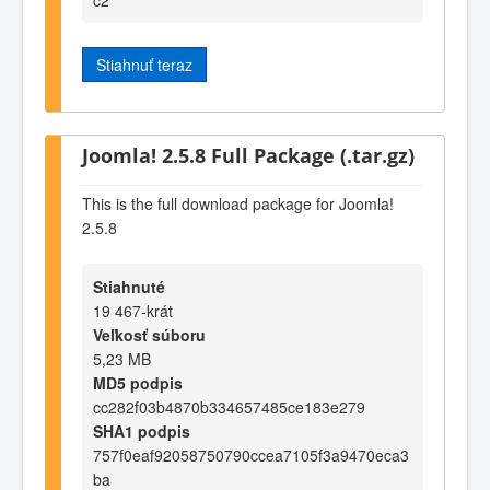
Stiahnuť teraz
Joomla! 2.5.8 Full Package (.tar.gz)
This is the full download package for Joomla!
2.5.8
Stiahnuté
19 467-krát
Veľkosť súboru
5,23 MB
MD5 podpis
cc282f03b4870b334657485ce183e279
SHA1 podpis
757f0eaf92058750790ccea7105f3a9470eca3
ba