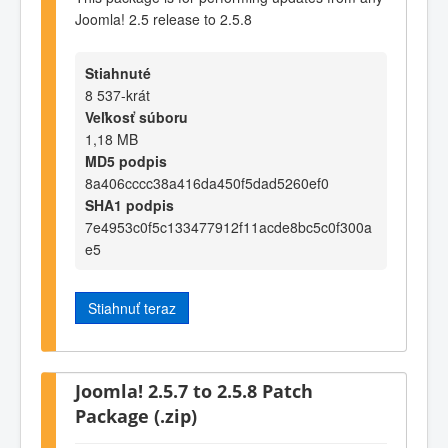
Joomla! 2.5 release to 2.5.8
Stiahnuté
8 537-krát
Veľkosť súboru
1,18 MB
MD5 podpis
8a406cccc38a416da450f5dad5260ef0
SHA1 podpis
7e4953c0f5c133477912f11acde8bc5c0f300a
e5
Stiahnuť teraz
Joomla! 2.5.7 to 2.5.8 Patch
Package (.zip)