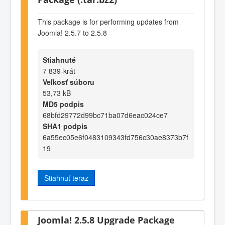
This package is for performing updates from
Joomla! 2.5.7 to 2.5.8
Stiahnuté
7 839-krát
Veľkosť súboru
53,73 kB
MD5 podpis
68bfd29772d99bc71ba07d6eac024ce7
SHA1 podpis
6a55ec05e6f0483109343fd756c30ae8373b7f
19
Stiahnuť teraz
Joomla! 2.5.8 Upgrade Package