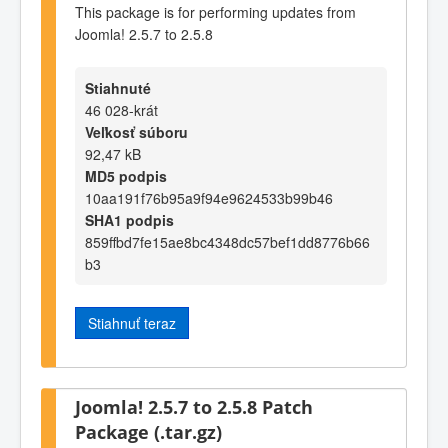
This package is for performing updates from
Joomla! 2.5.7 to 2.5.8
Stiahnuté
46 028-krát
Veľkosť súboru
92,47 kB
MD5 podpis
10aa191f76b95a9f94e9624533b99b46
SHA1 podpis
859ffbd7fe15ae8bc4348dc57bef1dd8776b66
b3
Stiahnuť teraz
Joomla! 2.5.7 to 2.5.8 Patch
Package (.tar.gz)