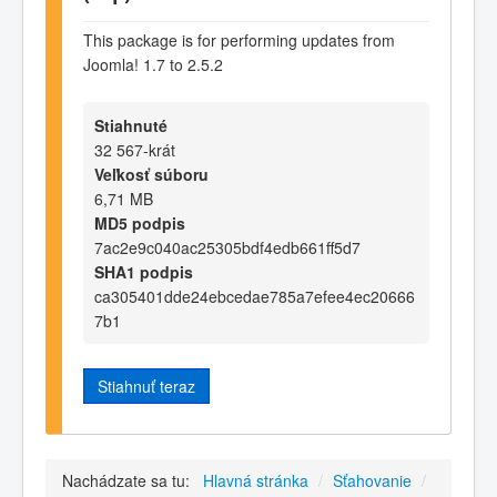
This package is for performing updates from
Joomla! 1.7 to 2.5.2
Stiahnuté
32 567-krát
Veľkosť súboru
6,71 MB
MD5 podpis
7ac2e9c040ac25305bdf4edb661ff5d7
SHA1 podpis
ca305401dde24ebcedae785a7efee4ec20666
7b1
Stiahnuť teraz
Nachádzate sa tu:
Hlavná stránka
/
Sťahovanie
/