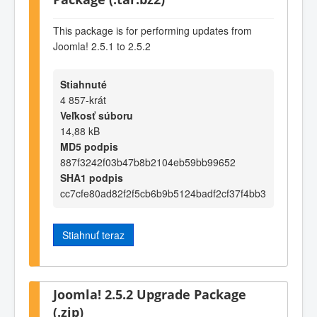
This package is for performing updates from
Joomla! 2.5.1 to 2.5.2
Stiahnuté
4 857-krát
Veľkosť súboru
14,88 kB
MD5 podpis
887f3242f03b47b8b2104eb59bb99652
SHA1 podpis
cc7cfe80ad82f2f5cb6b9b5124badf2cf37f4bb3
Stiahnuť teraz
Joomla! 2.5.2 Upgrade Package
(.zip)