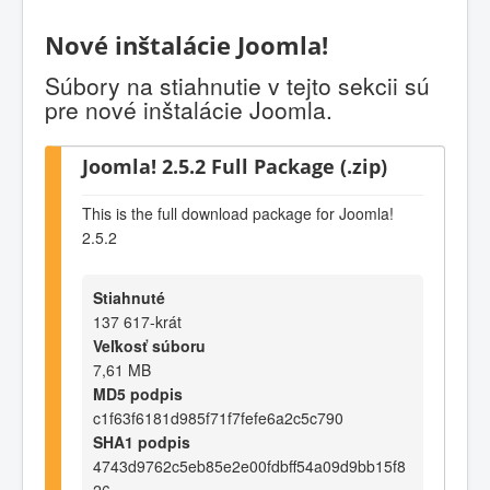
Nové inštalácie Joomla!
Súbory na stiahnutie v tejto sekcii sú
pre nové inštalácie Joomla.
Joomla! 2.5.2 Full Package (.zip)
This is the full download package for Joomla!
2.5.2
Stiahnuté
137 617-krát
Veľkosť súboru
7,61 MB
MD5 podpis
c1f63f6181d985f71f7fefe6a2c5c790
SHA1 podpis
4743d9762c5eb85e2e00fdbff54a09d9bb15f8
26