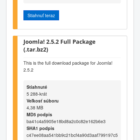
Stiahnuť teraz
Joomla! 2.5.2 Full Package
(.tar.bz2)
This is the full download package for Joomla!
2.5.2
Stiahnuté
5 288-krát
Veľkosť súboru
4,38 MB
MD5 podpis
ba41c4a5905e18bd8a2c0c82e162b6e3
SHA1 podpis
c47ee08aa541bb9c21bcf4a90d3aaf799197c5