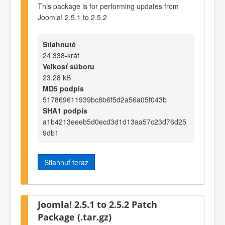
This package is for performing updates from
Joomla! 2.5.1 to 2.5.2
Stiahnuté
24 338-krát
Veľkosť súboru
23,28 kB
MD5 podpis
517869611939bc8b6f5d2a56a05f043b
SHA1 podpis
a1b4213eeeb5d0ecd3d1d13aa57c23d76d25
9db1
Stiahnuť teraz
Joomla! 2.5.1 to 2.5.2 Patch
Package (.tar.gz)