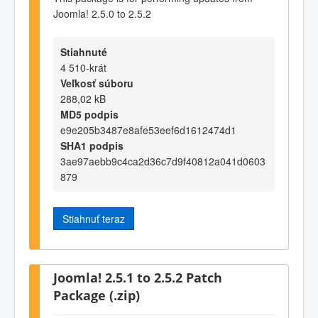
Joomla! 2.5.0 to 2.5.2
Stiahnuté
4 510-krát
Veľkosť súboru
288,02 kB
MD5 podpis
e9e205b3487e8afe53eef6d1612474d1
SHA1 podpis
3ae97aebb9c4ca2d36c7d9f40812a041d0603
879
Stiahnuť teraz
Joomla! 2.5.1 to 2.5.2 Patch
Package (.zip)