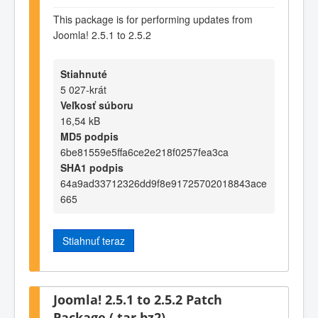
This package is for performing updates from
Joomla! 2.5.1 to 2.5.2
Stiahnuté
5 027-krát
Veľkosť súboru
16,54 kB
MD5 podpis
6be81559e5ffa6ce2e218f0257fea3ca
SHA1 podpis
64a9ad33712326dd9f8e91725702018843ace
665
Stiahnuť teraz
Joomla! 2.5.1 to 2.5.2 Patch
Package (.tar.bz2)