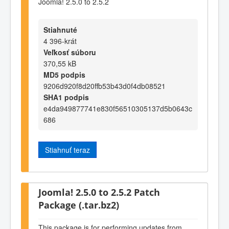
Joomla! 2.5.0 to 2.5.2
Stiahnuté
4 396-krát
Veľkosť súboru
370,55 kB
MD5 podpis
9206d920f8d20ffb53b43d0f4db08521
SHA1 podpis
e4da949877741e830f56510305137d5b0643c
686
Stiahnuť teraz
Joomla! 2.5.0 to 2.5.2 Patch
Package (.tar.bz2)
This package is for performing updates from