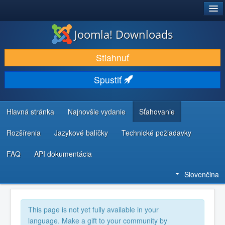
®
JOOMLA!
Joomla! Downloads
STIAHNUŤ & ROZŠÍRIŤ
Stiahnuť
OBJAVUJTE & UČTE SA
Spustiť
KOMUNITA & PODPORA
ZDROJE INFORMÁCIÍ PRE VÝVOJÁROV
Hlavná stránka
Najnovšie vydanie
Sťahovanie
Rozšírenia
Jazykové balíčky
Technické požiadavky
FAQ
API dokumentácia
Slovenčina
This page is not yet fully available in your
language. Make a gift to your community by