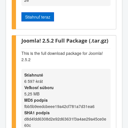
Stiahnuť teraz
Joomla! 2.5.2 Full Package (.tar.gz)
This is the full download package for Joomla!
2.5.2
Stiahnuté
6 597-krát
Veľkosť súboru
5,25 MB
MD5 podpis
fbb5b9eedcbeee19a42cf781a7d31ea6
SHA1 podpis
d8d4fdd6308d2e92d63631f3a4ae29a45ce0e
60c