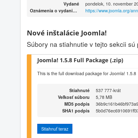
Vydané
pondelok, 10. november 2
Oznámenia o vydaniach
https://www.joomla.org/a
Nové inštalácie Joomla!
Súbory na stiahnutie v tejto sekcii sú
Joomla! 1.5.8 Full Package (.zip)
This is the full download package for Joomla! 1.5.8
Stiahnuté
537 777-krát
Veľkosť súboru
5,78 MB
MD5 podpis
36b9c161b46bf973a
SHA1 podpis
5b0d76ec6910691ff
Stiahnuť teraz