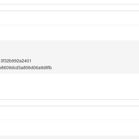
13f32b992a2401
b8609dcd3a806d06a9d8fb