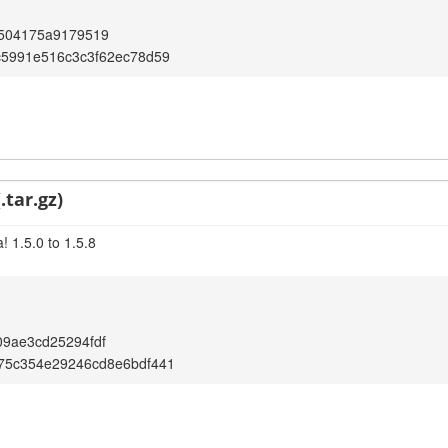
f504175a9179519
c5991e516c3c3f62ec78d59
.tar.gz)
 1.5.0 to 1.5.8
9ae3cd25294fdf
75c354e29246cd8e6bdf441