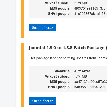
Veľkosť súboru
2,79 MB
MD5 podpis
6f03751e9116513cc
SHA1 podpis
81c005367ab1af156
Stiahnuť teraz
Joomla! 1.5.0 to 1.5.8 Patch Package (
This package is for performing updates from Joomla!
Stiahnuté
4 723-krát
Veľkosť súboru
1,74 MB
MD5 podpis
aa47130af00ee57b30
SHA1 podpis
b4a95590aebc768c6
Stiahnuť teraz