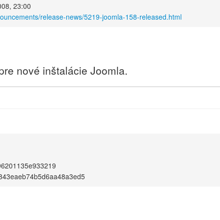
008, 23:00
nnouncements/release-news/5219-joomla-158-released.html
 pre nové inštalácie Joomla.
96201135e933219
3343eaeb74b5d6aa48a3ed5