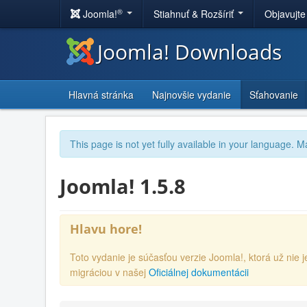
®
Joomla!
Stiahnuť & Rozšíriť
Objavujte
Joomla! Downloads
Hlavná stránka
Najnovšie vydanie
Sťahovanie
This page is not yet fully available in your language. M
Joomla! 1.5.8
Hlavu hore!
Toto vydanie je súčasťou verzie Joomla!, ktorá už ni
migráciou v našej
Oficiálnej dokumentácii