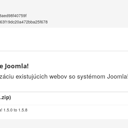
8aed98f40759f
63f19dc20a472bba25f678
ie Joomla!
izáciu existujúcich webov so systémom Joomla!.
.zip)
 1.5.0 to 1.5.8