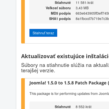
Stiahnuté
11 581-krát
Veľkosť súboru
3,43 MB
MD5 podpis
663e643905ff3eff745
SHA1 podpis
8a1fbccd7b719e7c3b
Stiahnuť teraz
Aktualizovať existujúce inštalác
Súbory na stiahnutie slúžia na aktual
terajšej verzie.
Joomla! 1.5.0 to 1.5.8 Patch Package (
This package is for performing updates from Joomla!
Stiahnuté
8 552-krát