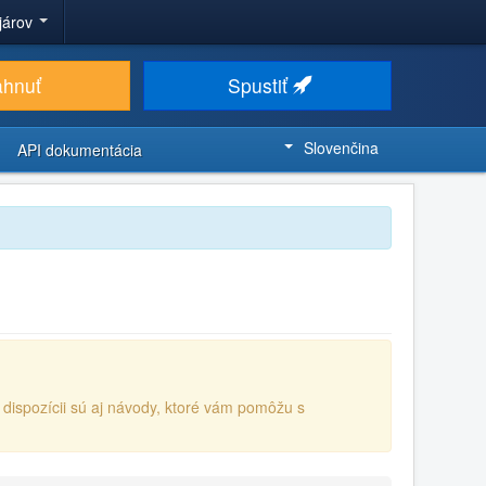
ojárov
ahnuť
Spustiť
Slovenčina
API dokumentácia
K dispozícii sú aj návody, ktoré vám pomôžu s