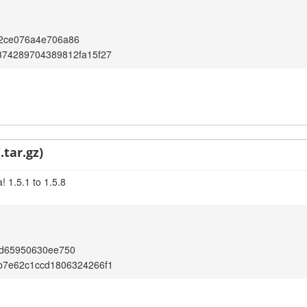
2ce076a4e706a86
374289704389812fa15f27
.tar.gz)
 1.5.1 to 1.5.8
bd65950630ee750
b7e62c1ccd1806324266f1