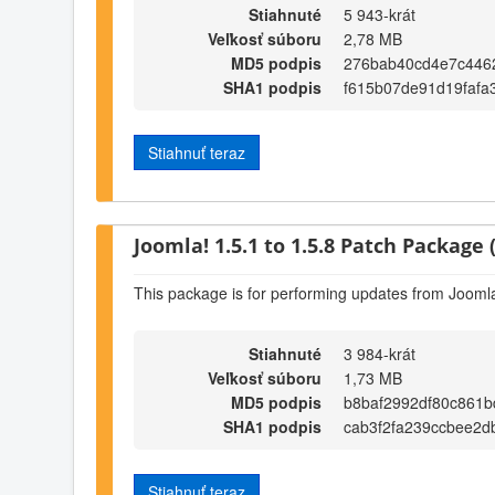
Stiahnuté
5 943-krát
Veľkosť súboru
2,78 MB
MD5 podpis
276bab40cd4e7c446
SHA1 podpis
f615b07de91d19fafa
Stiahnuť teraz
Joomla! 1.5.1 to 1.5.8 Patch Package (
This package is for performing updates from Joomla!
Stiahnuté
3 984-krát
Veľkosť súboru
1,73 MB
MD5 podpis
b8baf2992df80c861
SHA1 podpis
cab3f2fa239ccbee2d
Stiahnuť teraz