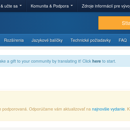
 & učte sa
Komunita & Podpora
Zdroje informácií pre výv
Sti
Rozšírenia
Jazykové balíčky
Technické požiadavky
FAQ
ake a gift to your community by translating it! Click
here
to start.
e je podporovaná. Odporúčame vám aktualizovať na
najnovšie vydanie
. 