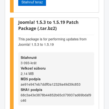
Stiahnuť teraz
Joomla! 1.5.3 to 1.5.19 Patch
Package (.tar.bz2)
This package is for performing updates from
Joomla! 1.5.3 to 1.5.19
Stiahnuté
3 093-krát
Veľkosť súboru
2,14 MB
MD5 podpis
ae91e947eb7ddff0a12329a49d39c853
SHA1 podpis
68c3a43e3878b44852b65c079937ad69bdaf9
c46