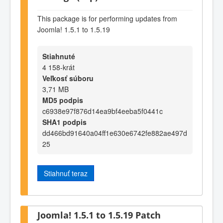
This package is for performing updates from
Joomla! 1.5.1 to 1.5.19
Stiahnuté
4 158-krát
Veľkosť súboru
3,71 MB
MD5 podpis
c6938e97f876d14ea9bf4eeba5f0441c
SHA1 podpis
dd466bd91640a04ff1e630e6742fe882ae497d
25
Stiahnuť teraz
Joomla! 1.5.1 to 1.5.19 Patch