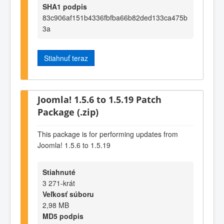
SHA1 podpis
83c906af151b4336fbfba66b82ded133ca475b
3a
Stiahnuť teraz
Joomla! 1.5.6 to 1.5.19 Patch
Package (.zip)
This package is for performing updates from
Joomla! 1.5.6 to 1.5.19
Stiahnuté
3 271-krát
Veľkosť súboru
2,98 MB
MD5 podpis