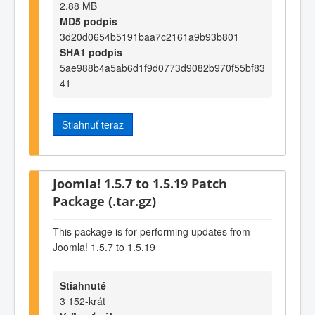
2,88 MB
MD5 podpis
3d20d0654b5191baa7c2161a9b93b801
SHA1 podpis
5ae988b4a5ab6d1f9d0773d9082b970f55bf83
41
Stiahnuť teraz
Joomla! 1.5.7 to 1.5.19 Patch
Package (.tar.gz)
This package is for performing updates from
Joomla! 1.5.7 to 1.5.19
Stiahnuté
3 152-krát