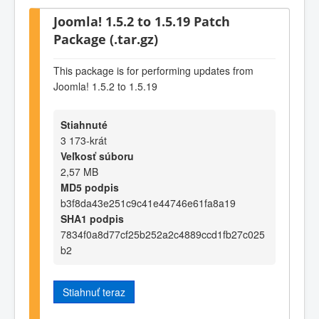
Joomla! 1.5.2 to 1.5.19 Patch
Package (.tar.gz)
This package is for performing updates from
Joomla! 1.5.2 to 1.5.19
Stiahnuté
3 173-krát
Veľkosť súboru
2,57 MB
MD5 podpis
b3f8da43e251c9c41e44746e61fa8a19
SHA1 podpis
7834f0a8d77cf25b252a2c4889ccd1fb27c025
b2
Stiahnuť teraz