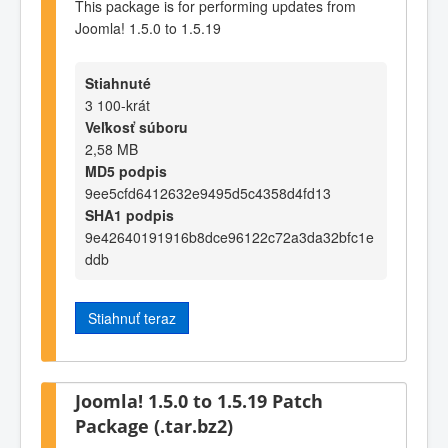
This package is for performing updates from
Joomla! 1.5.0 to 1.5.19
Stiahnuté
3 100-krát
Veľkosť súboru
2,58 MB
MD5 podpis
9ee5cfd6412632e9495d5c4358d4fd13
SHA1 podpis
9e42640191916b8dce96122c72a3da32bfc1e
ddb
Stiahnuť teraz
Joomla! 1.5.0 to 1.5.19 Patch
Package (.tar.bz2)