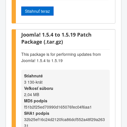
Stiahnuť teraz
Joomla! 1.5.4 to 1.5.19 Patch
Package (.tar.gz)
This package is for performing updates from
Joomla! 1.5.4 to 1.5.19
Stiahnuté
3 130-krát
Veľkosť súboru
2,04 MB
MD5 podpis
f51b2f25ed70990d165076fec04f6aa1
SHA1 podpis
32b25ef16c24d2120fca86dcf552a48f29a263
31