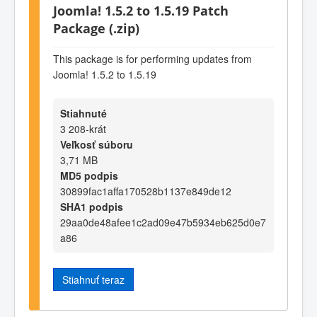
Joomla! 1.5.2 to 1.5.19 Patch
Package (.zip)
This package is for performing updates from
Joomla! 1.5.2 to 1.5.19
Stiahnuté
3 208-krát
Veľkosť súboru
3,71 MB
MD5 podpis
30899fac1affa170528b1137e849de12
SHA1 podpis
29aa0de48afee1c2ad09e47b5934eb625d0e7
a86
Stiahnuť teraz