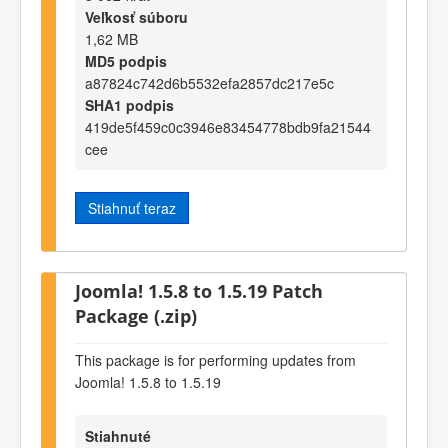
Veľkosť súboru
1,62 MB
MD5 podpis
a87824c742d6b5532efa2857dc217e5c
SHA1 podpis
419de5f459c0c3946e83454778bdb9fa21544
cee
Stiahnuť teraz
Joomla! 1.5.8 to 1.5.19 Patch
Package (.zip)
This package is for performing updates from
Joomla! 1.5.8 to 1.5.19
Stiahnuté