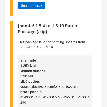
Stiahnuť teraz
Joomla! 1.5.4 to 1.5.19 Patch
Package (.zip)
This package is for performing updates from
Joomla! 1.5.4 to 1.5.19
Stiahnuté
3 252-krát
Veľkosť súboru
2,98 MB
MD5 podpis
0e0cbc3be298e89c55f018c01f027a1e
SHA1 podpis
0143b6d6479541460af246609ee9c35c4686b
290