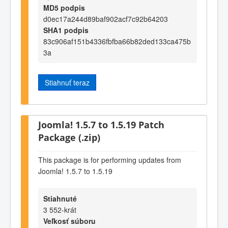
MD5 podpis
d0ec17a244d89baf902acf7c92b64203
SHA1 podpis
83c906af151b4336fbfba66b82ded133ca475b
3a
Stiahnuť teraz
Joomla! 1.5.7 to 1.5.19 Patch
Package (.zip)
This package is for performing updates from
Joomla! 1.5.7 to 1.5.19
Stiahnuté
3 552-krát
Veľkosť súboru