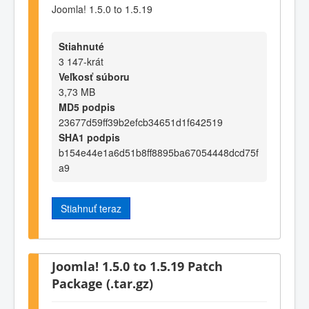
Joomla! 1.5.0 to 1.5.19
Stiahnuté
3 147-krát
Veľkosť súboru
3,73 MB
MD5 podpis
23677d59ff39b2efcb34651d1f642519
SHA1 podpis
b154e44e1a6d51b8ff8895ba67054448dcd75f
a9
Stiahnuť teraz
Joomla! 1.5.0 to 1.5.19 Patch
Package (.tar.gz)