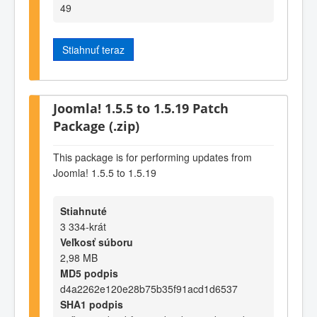
49
Stiahnuť teraz
Joomla! 1.5.5 to 1.5.19 Patch
Package (.zip)
This package is for performing updates from
Joomla! 1.5.5 to 1.5.19
Stiahnuté
3 334-krát
Veľkosť súboru
2,98 MB
MD5 podpis
d4a2262e120e28b75b35f91acd1d6537
SHA1 podpis