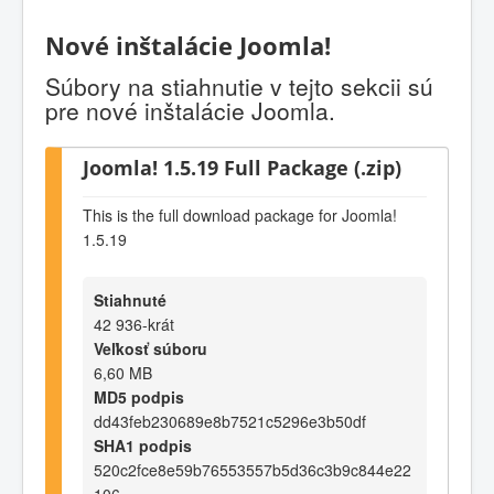
Nové inštalácie Joomla!
Súbory na stiahnutie v tejto sekcii sú
pre nové inštalácie Joomla.
Joomla! 1.5.19 Full Package (.zip)
This is the full download package for Joomla!
1.5.19
Stiahnuté
42 936-krát
Veľkosť súboru
6,60 MB
MD5 podpis
dd43feb230689e8b7521c5296e3b50df
SHA1 podpis
520c2fce8e59b76553557b5d36c3b9c844e22
106