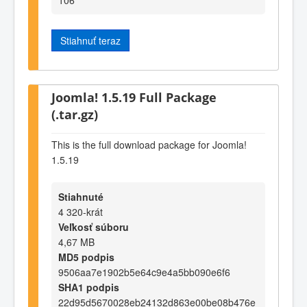
Stiahnuť teraz
Joomla! 1.5.19 Full Package
(.tar.gz)
This is the full download package for Joomla!
1.5.19
Stiahnuté
4 320-krát
Veľkosť súboru
4,67 MB
MD5 podpis
9506aa7e1902b5e64c9e4a5bb090e6f6
SHA1 podpis
22d95d5670028eb24132d863e00be08b476e