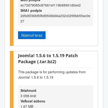
ec73d79085c87661ef119b98901d0e42
SHA1 podpis
2d5d5f36fd5f8d9506b66a232c0295bb55ac0e
27
Stiahnuť teraz
Joomla! 1.5.6 to 1.5.19 Patch
Package (.tar.bz2)
This package is for performing updates from
Joomla! 1.5.6 to 1.5.19
Stiahnuté
3 058-krát
Veľkosť súboru
1,67 MB