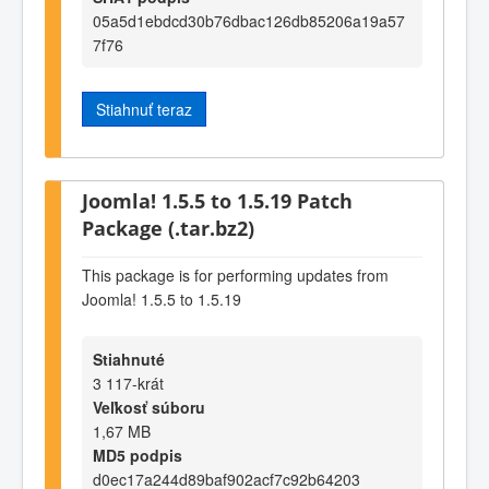
05a5d1ebdcd30b76dbac126db85206a19a57
7f76
Stiahnuť teraz
Joomla! 1.5.5 to 1.5.19 Patch
Package (.tar.bz2)
This package is for performing updates from
Joomla! 1.5.5 to 1.5.19
Stiahnuté
3 117-krát
Veľkosť súboru
1,67 MB
MD5 podpis
d0ec17a244d89baf902acf7c92b64203