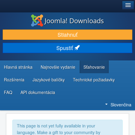
®
JOOMLA!
Joomla! Downloads
STIAHNUŤ & ROZŠÍRIŤ
Stiahnuť
OBJAVUJTE & UČTE SA
Spustiť
KOMUNITA & PODPORA
ZDROJE INFORMÁCIÍ PRE VÝVOJÁROV
Hlavná stránka
Najnovšie vydanie
Sťahovanie
Rozšírenia
Jazykové balíčky
Technické požiadavky
FAQ
API dokumentácia
Slovenčina
This page is not yet fully available in your
language. Make a gift to your community by