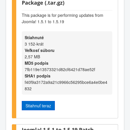
Package (.tar.gz)
This package is for performing updates from
Joomla! 1.5.1 to 1.5.19
Stiahnuté
3 152-krát
Veľkosť súboru
2,57 MB
MD5 podpis
7fb119e13573321d82cf6421d78ae52f
SHA1 podpis
f40f9a3172a9a21c9966c56295bce6a4e0be4
832
Stiahnuť teraz
Joomla! 1.5.1 to 1.5.19 Patch