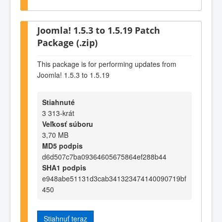
Joomla! 1.5.3 to 1.5.19 Patch
Package (.zip)
This package is for performing updates from
Joomla! 1.5.3 to 1.5.19
Stiahnuté
3 313-krát
Veľkosť súboru
3,70 MB
MD5 podpis
d6d507c7ba09364605675864ef288b44
SHA1 podpis
e948abe51131d3cab341323474140090719bf
450
Stiahnuť teraz