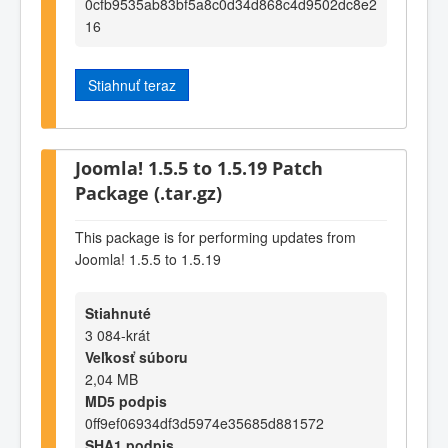
0cfb9535ab83bf5a8c0d34d868c4d9502dc8e2
16
Stiahnuť teraz
Joomla! 1.5.5 to 1.5.19 Patch
Package (.tar.gz)
This package is for performing updates from
Joomla! 1.5.5 to 1.5.19
Stiahnuté
3 084-krát
Veľkosť súboru
2,04 MB
MD5 podpis
0ff9ef06934df3d5974e35685d881572
SHA1 podpis