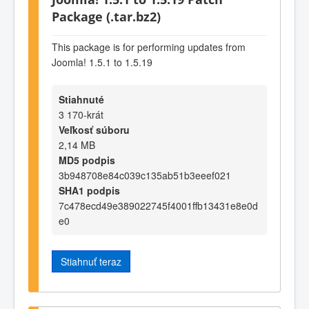
Package (.tar.bz2)
This package is for performing updates from
Joomla! 1.5.1 to 1.5.19
Stiahnuté
3 170-krát
Veľkosť súboru
2,14 MB
MD5 podpis
3b948708e84c039c135ab51b3eeef021
SHA1 podpis
7c478ecd49e389022745f4001ffb13431e8e0d
e0
Stiahnuť teraz