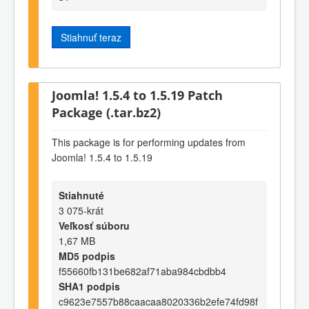
Stiahnuť teraz
Joomla! 1.5.4 to 1.5.19 Patch
Package (.tar.bz2)
This package is for performing updates from
Joomla! 1.5.4 to 1.5.19
Stiahnuté
3 075-krát
Veľkosť súboru
1,67 MB
MD5 podpis
f55660fb131be682af71aba984cbdbb4
SHA1 podpis
c9623e7557b88caacaa8020336b2efe74fd98f