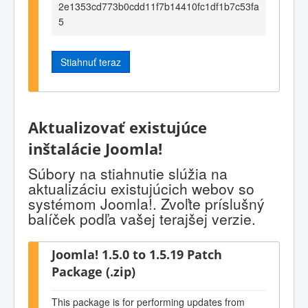
2e1353cd773b0cdd11f7b14410fc1df1b7c53fa
5
Stiahnuť teraz
Aktualizovať existujúce
inštalácie Joomla!
Súbory na stiahnutie slúžia na
aktualizáciu existujúcich webov so
systémom Joomla!. Zvoľte príslušný
balíček podľa vašej terajšej verzie.
Joomla! 1.5.0 to 1.5.19 Patch
Package (.zip)
This package is for performing updates from