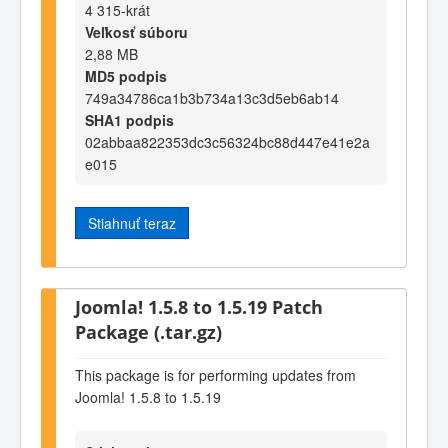
4 315-krát
Veľkosť súboru
2,88 MB
MD5 podpis
749a34786ca1b3b734a13c3d5eb6ab14
SHA1 podpis
02abbaa822353dc3c56324bc88d447e41e2a
e015
Stiahnuť teraz
Joomla! 1.5.8 to 1.5.19 Patch
Package (.tar.gz)
This package is for performing updates from
Joomla! 1.5.8 to 1.5.19