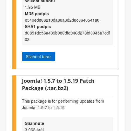
Veľkosť súboru
1,95 MB
MD5 podpis
e549ed806210da86a3d2d8c8640541a0
SHA1 podpis
d0851de56a439b080dfe946d273bf3945a7cdf
02
Stiahnuť teraz
Joomla! 1.5.7 to 1.5.19 Patch
Package (.tar.bz2)
This package is for performing updates from
Joomla! 1.5.7 to 1.5.19
Stiahnuté
3 062-krát