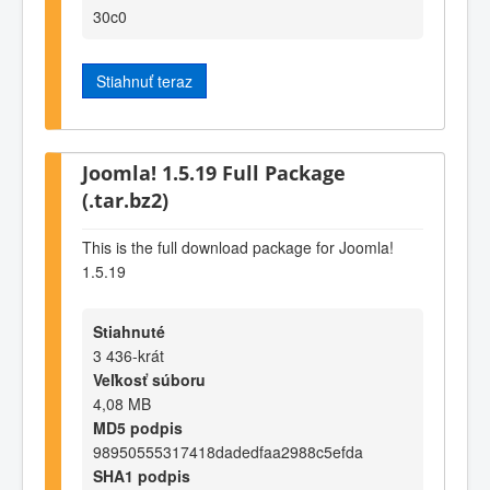
30c0
Stiahnuť teraz
Joomla! 1.5.19 Full Package
(.tar.bz2)
This is the full download package for Joomla!
1.5.19
Stiahnuté
3 436-krát
Veľkosť súboru
4,08 MB
MD5 podpis
98950555317418dadedfaa2988c5efda
SHA1 podpis