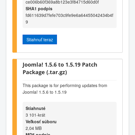
ce006b60f369a8b123e3f84715d60d0f
SHA1 podpis
fd611639d7fefe703c9fe9e6a64455042434b4f
9
Stiahnuť teraz
Joomla! 1.5.6 to 1.5.19 Patch
Package (.tar.gz)
This package is for performing updates from
Joomla! 1.5.6 to 1.5.19
Stiahnuté
3 101-krát
Veľkosť súboru
2,04 MB
MD5 podpis