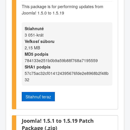
This package is for performing updates from
Joomla! 1.5.0 to 1.5.19
Stiahnuté
3 051-krát
Veľkosť súboru
2,15 MB
MD5 podpis
784133e251b0b9a59b88f768a7195559
SHA1 podpis
57c75ac32cf014124395676fde2e8968b2f48b
32
Stiahnuť teraz
Joomla! 1.5.1 to 1.5.19 Patch
Package (.zip)