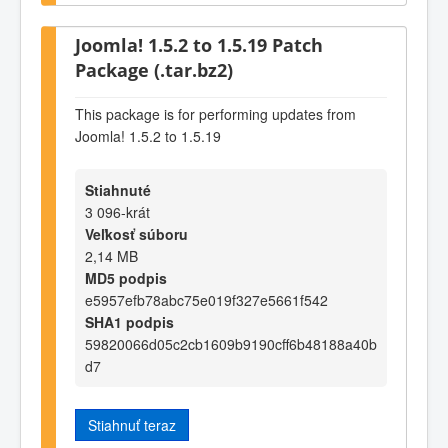
Joomla! 1.5.2 to 1.5.19 Patch
Package (.tar.bz2)
This package is for performing updates from
Joomla! 1.5.2 to 1.5.19
Stiahnuté
3 096-krát
Veľkosť súboru
2,14 MB
MD5 podpis
e5957efb78abc75e019f327e5661f542
SHA1 podpis
59820066d05c2cb1609b9190cff6b48188a40b
d7
Stiahnuť teraz