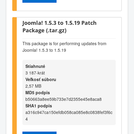
Joomla! 1.5.3 to 1.5.19 Patch
Package (.tar.gz)
This package is for performing updates from
Joomla! 1.5.3 to 1.5.19
Stiahnuté
3 187-krát
Veľkosť súboru
2,57 MB
MD5 podpis
b50663a8ee59b733e7d2355e45e8aca8
SHA1 podpis
a316c947ca150efdb058ca085e8c0838fef3f6c
4