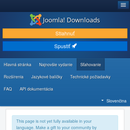
®
JOOMLA!
Joomla! Downloads
STIAHNUŤ & ROZŠÍRIŤ
Stiahnuť
OBJAVUJTE & UČTE SA
Spustiť
KOMUNITA & PODPORA
ZDROJE INFORMÁCIÍ PRE VÝVOJÁROV
Hlavná stránka
Najnovšie vydanie
Sťahovanie
Rozšírenia
Jazykové balíčky
Technické požiadavky
FAQ
API dokumentácia
Slovenčina
This page is not yet fully available in your
language. Make a gift to your community by