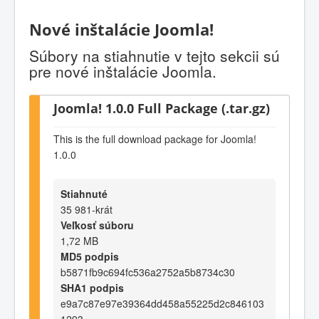
Nové inštalácie Joomla!
Súbory na stiahnutie v tejto sekcii sú
pre nové inštalácie Joomla.
Joomla! 1.0.0 Full Package (.tar.gz)
This is the full download package for Joomla!
1.0.0
Stiahnuté
35 981-krát
Veľkosť súboru
1,72 MB
MD5 podpis
b5871fb9c694fc536a2752a5b8734c30
SHA1 podpis
e9a7c87e97e39364dd458a55225d2c846103
1293