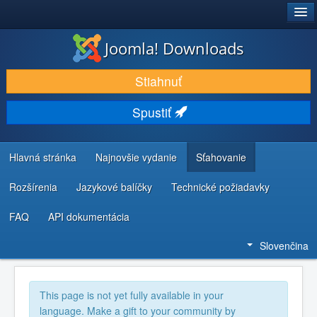
®
JOOMLA!
Joomla! Downloads
STIAHNUŤ & ROZŠÍRIŤ
Stiahnuť
OBJAVUJTE & UČTE SA
Spustiť
KOMUNITA & PODPORA
ZDROJE INFORMÁCIÍ PRE VÝVOJÁROV
Hlavná stránka
Najnovšie vydanie
Sťahovanie
Rozšírenia
Jazykové balíčky
Technické požiadavky
FAQ
API dokumentácia
Slovenčina
This page is not yet fully available in your
language. Make a gift to your community by