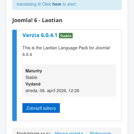
translating it! Click
here
to start.
Joomla! 6 - Laotian
Verzia 6.0.4.1
Stable
This is the Laotian Language Pack for Joomla!
6.0.4
Maturity
Stable
Vydané
streda, 08. apríl 2026, 12:28
Zobraziť súbory
Nachádzate sa tu:
Hlavná stránka
/
Sťahovanie
/