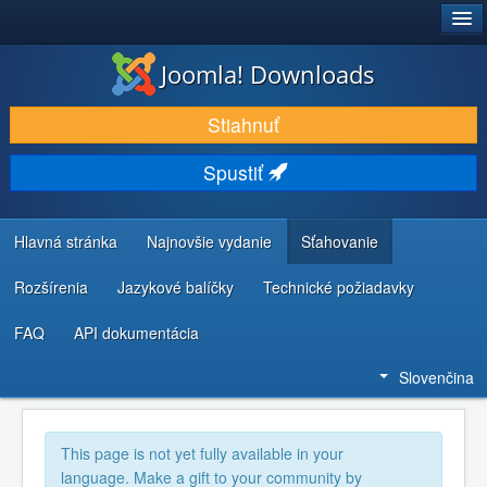
®
JOOMLA!
Joomla! Downloads
STIAHNUŤ & ROZŠÍRIŤ
Stiahnuť
OBJAVUJTE & UČTE SA
Spustiť
KOMUNITA & PODPORA
ZDROJE INFORMÁCIÍ PRE VÝVOJÁROV
Hlavná stránka
Najnovšie vydanie
Sťahovanie
Rozšírenia
Jazykové balíčky
Technické požiadavky
FAQ
API dokumentácia
Slovenčina
This page is not yet fully available in your
language. Make a gift to your community by