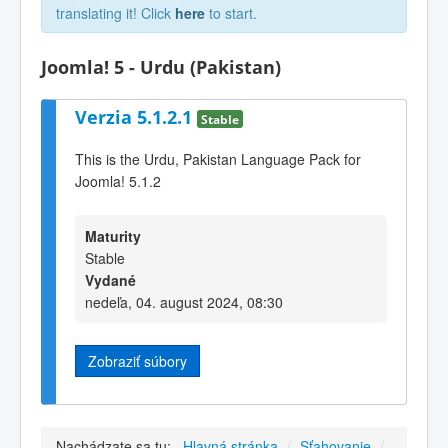
translating it! Click
here
to start.
Joomla! 5 - Urdu (Pakistan)
Verzia 5.1.2.1
Stable
This is the Urdu, Pakistan Language Pack for
Joomla! 5.1.2
Maturity
Stable
Vydané
nedeľa, 04. august 2024, 08:30
Zobraziť súbory
Nachádzate sa tu:
Hlavná stránka
/
Sťahovanie
/