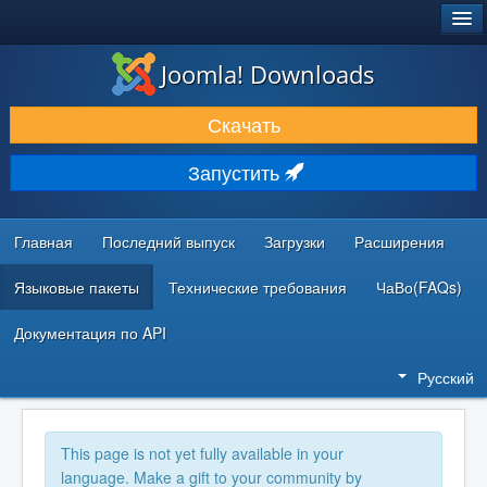
®
JOOMLA!
Joomla! Downloads
ЗАГРУЗКИ И РАСШИРЕНИЯ
Скачать
ДОКУМЕНТАЦИЯ И ОБУЧЕНИЕ
Запустить
СООБЩЕСТВО И ПОДДЕРЖКА
РЕСУРСЫ ДЛЯ РАЗРАБОТЧИКОВ
Главная
Последний выпуск
Загрузки
Расширения
Языковые пакеты
Технические требования
ЧаВо(FAQs)
Документация по API
Русский
This page is not yet fully available in your
language. Make a gift to your community by