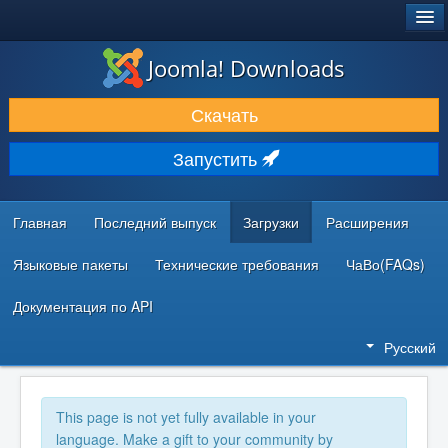
®
JOOMLA!
Joomla! Downloads
ЗАГРУЗКИ И РАСШИРЕНИЯ
Скачать
ДОКУМЕНТАЦИЯ И ОБУЧЕНИЕ
Запустить
СООБЩЕСТВО И ПОДДЕРЖКА
РЕСУРСЫ ДЛЯ РАЗРАБОТЧИКОВ
Главная
Последний выпуск
Загрузки
Расширения
Языковые пакеты
Технические требования
ЧаВо(FAQs)
Документация по API
Русский
This page is not yet fully available in your
language. Make a gift to your community by