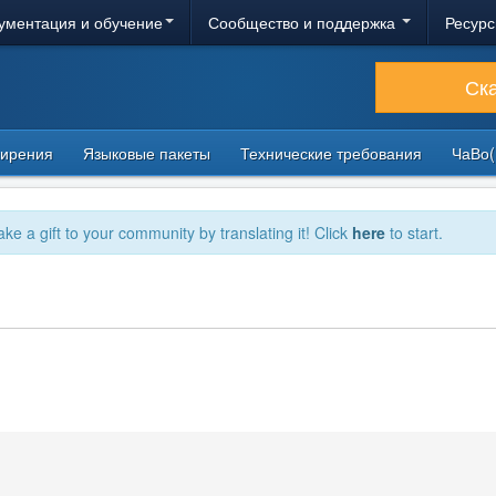
ументация и обучение
Сообщество и поддержка
Ресурс
Ск
ирения
Языковые пакеты
Технические требования
ЧаВо(
ake a gift to your community by translating it! Click
here
to start.