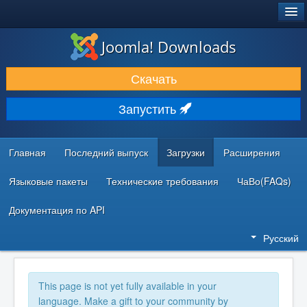
®
JOOMLA!
Joomla! Downloads
ЗАГРУЗКИ И РАСШИРЕНИЯ
Скачать
ДОКУМЕНТАЦИЯ И ОБУЧЕНИЕ
Запустить
СООБЩЕСТВО И ПОДДЕРЖКА
РЕСУРСЫ ДЛЯ РАЗРАБОТЧИКОВ
Главная
Последний выпуск
Загрузки
Расширения
Языковые пакеты
Технические требования
ЧаВо(FAQs)
Документация по API
Русский
This page is not yet fully available in your
language. Make a gift to your community by