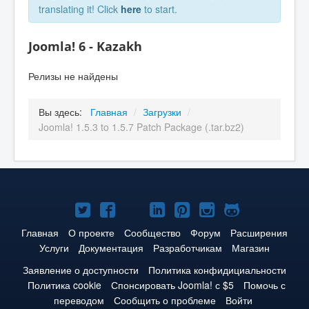
translating it! Click
here
to start.
Joomla! 6 - Kazakh
Релизы не найдены
Вы здесь:
Главная
/
Загрузки
/
Joomla! 1.5.3 to 1.5.7 Patch Package (.tar.bz2)
Joomla!
Joomla!
Joomla!
Joomla!
Joomla!
Joomla!
Joomla!
в
в
в
в
в
в
на
Главная
О проекте
Сообщество
Форум
Расширения
Услуги
Документация
Разработчикам
Магазин
Твиттере
Facebook
YouTube
LinkedIn
Pinterest
Instagram
GitHub
Заявление о доступности
Политика конфидициальности
Политика cookie
Спонсировать Joomla! с $5
Помочь с
переводом
Сообщить о проблеме
Войти