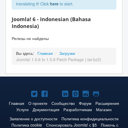
translating it! Click
here
to start.
Joomla! 6 - Indonesian (Bahasa
Indonesia)
Релизы не найдены
Вы здесь:
Главная
/
Загрузки
/
Joomla! 1.5.6 to 1.5.8 Patch Package (.tar.bz2)
Joomla!
Joomla!
Joomla!
Joomla!
Joomla!
Joomla!
Joomla!
в
в
в
в
в
в
на
Главная
О проекте
Сообщество
Форум
Расширения
Услуги
Документация
Разработчикам
Магазин
Твиттере
Facebook
YouTube
LinkedIn
Pinterest
Instagram
GitHub
Заявление о доступности
Политика конфидициальности
Политика cookie
Спонсировать Joomla! с $5
Помочь с