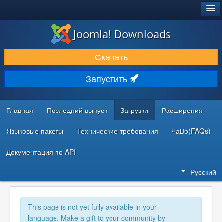
®
JOOMLA!
Joomla! Downloads
ЗАГРУЗКИ И РАСШИРЕНИЯ
Скачать
ДОКУМЕНТАЦИЯ И ОБУЧЕНИЕ
Запустить
СООБЩЕСТВО И ПОДДЕРЖКА
РЕСУРСЫ ДЛЯ РАЗРАБОТЧИКОВ
Главная
Последний выпуск
Загрузки
Расширения
Языковые пакеты
Технические требования
ЧаВо(FAQs)
Документация по API
Русский
This page is not yet fully available in your
language. Make a gift to your community by