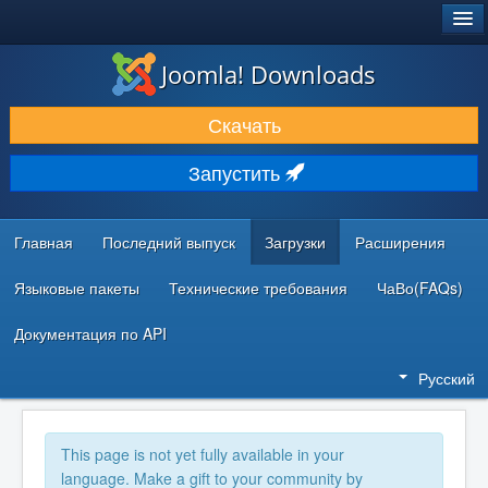
®
JOOMLA!
Joomla! Downloads
ЗАГРУЗКИ И РАСШИРЕНИЯ
Скачать
ДОКУМЕНТАЦИЯ И ОБУЧЕНИЕ
Запустить
СООБЩЕСТВО И ПОДДЕРЖКА
РЕСУРСЫ ДЛЯ РАЗРАБОТЧИКОВ
Главная
Последний выпуск
Загрузки
Расширения
Языковые пакеты
Технические требования
ЧаВо(FAQs)
Документация по API
Русский
This page is not yet fully available in your
language. Make a gift to your community by