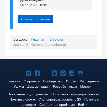
26.11.2025, 10:01
Просмотр файлов
Вы здесь:
Главная
/
Загрузки
/
Joomla! 6 - German (Luxembourg)
Joomla!
Joomla!
Joomla!
Joomla!
Joomla!
Joomla!
Joomla!
в
в
в
в
в
в
на
Главная
О проекте
Сообщество
Форум
Расширения
Услуги
Документация
Разработчикам
Магазин
Твиттере
Facebook
YouTube
LinkedIn
Pinterest
Instagram
GitHub
Заявление о доступности
Политика конфидициальности
Политика cookie
Спонсировать Joomla! с $5
Помочь с
переводом
Сообщить о проблеме
Войти