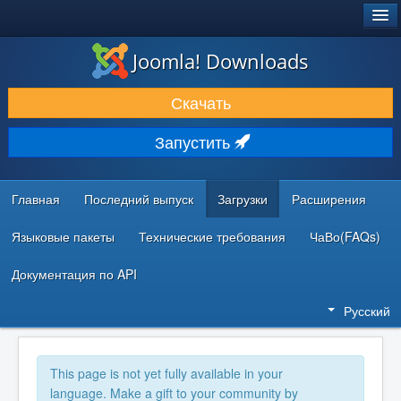
®
JOOMLA!
Joomla! Downloads
ЗАГРУЗКИ И РАСШИРЕНИЯ
Скачать
ДОКУМЕНТАЦИЯ И ОБУЧЕНИЕ
Запустить
СООБЩЕСТВО И ПОДДЕРЖКА
РЕСУРСЫ ДЛЯ РАЗРАБОТЧИКОВ
Главная
Последний выпуск
Загрузки
Расширения
Языковые пакеты
Технические требования
ЧаВо(FAQs)
Документация по API
Русский
This page is not yet fully available in your
language. Make a gift to your community by