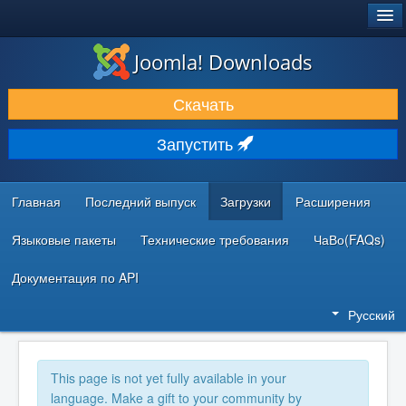
®
JOOMLA!
Joomla! Downloads
ЗАГРУЗКИ И РАСШИРЕНИЯ
Скачать
ДОКУМЕНТАЦИЯ И ОБУЧЕНИЕ
Запустить
СООБЩЕСТВО И ПОДДЕРЖКА
РЕСУРСЫ ДЛЯ РАЗРАБОТЧИКОВ
Главная
Последний выпуск
Загрузки
Расширения
Языковые пакеты
Технические требования
ЧаВо(FAQs)
Документация по API
Русский
This page is not yet fully available in your
language. Make a gift to your community by