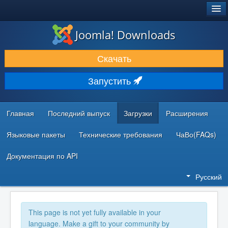
®
JOOMLA!
Joomla! Downloads
ЗАГРУЗКИ И РАСШИРЕНИЯ
Скачать
ДОКУМЕНТАЦИЯ И ОБУЧЕНИЕ
Запустить
СООБЩЕСТВО И ПОДДЕРЖКА
РЕСУРСЫ ДЛЯ РАЗРАБОТЧИКОВ
Главная
Последний выпуск
Загрузки
Расширения
Языковые пакеты
Технические требования
ЧаВо(FAQs)
Документация по API
Русский
This page is not yet fully available in your
language. Make a gift to your community by