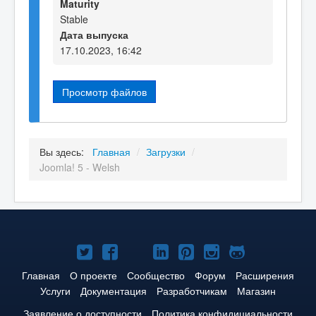
Maturity
Stable
Дата выпуска
17.10.2023, 16:42
Просмотр файлов
Вы здесь:
Главная
/
Загрузки
/
Joomla! 5 - Welsh
Joomla!
Joomla!
Joomla!
Joomla!
Joomla!
Joomla!
Joomla!
в
в
в
в
в
в
на
Главная
О проекте
Сообщество
Форум
Расширения
Услуги
Документация
Разработчикам
Магазин
Твиттере
Facebook
YouTube
LinkedIn
Pinterest
Instagram
GitHub
Заявление о доступности
Политика конфидициальности