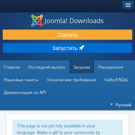
®
JOOMLA!
Joomla! Downloads
ЗАГРУЗКИ И РАСШИРЕНИЯ
Скачать
ДОКУМЕНТАЦИЯ И ОБУЧЕНИЕ
Запустить
СООБЩЕСТВО И ПОДДЕРЖКА
РЕСУРСЫ ДЛЯ РАЗРАБОТЧИКОВ
Главная
Последний выпуск
Загрузки
Расширения
Языковые пакеты
Технические требования
ЧаВо(FAQs)
Документация по API
Русский
This page is not yet fully available in your
language. Make a gift to your community by