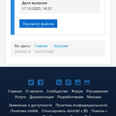
Дата выпуска
17.10.2023, 16:31
Просмотр файлов
Вы здесь:
Главная
/
Загрузки
/
Joomla! 5 - Tamil (India)
Joomla!
Joomla!
Joomla!
Joomla!
Joomla!
Joomla!
Joomla!
в
в
в
в
в
в
на
Главная
О проекте
Сообщество
Форум
Расширения
Услуги
Документация
Разработчикам
Магазин
Твиттере
Facebook
YouTube
LinkedIn
Pinterest
Instagram
GitHub
Заявление о доступности
Политика конфидициальности
Политика cookie
Спонсировать Joomla! с $5
Помочь с