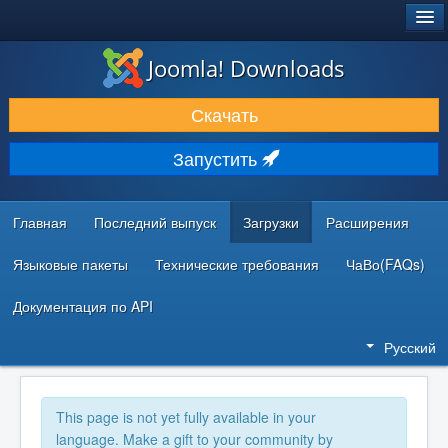
®
JOOMLA!
Joomla! Downloads
ЗАГРУЗКИ И РАСШИРЕНИЯ
Скачать
ДОКУМЕНТАЦИЯ И ОБУЧЕНИЕ
Запустить
СООБЩЕСТВО И ПОДДЕРЖКА
РЕСУРСЫ ДЛЯ РАЗРАБОТЧИКОВ
Главная
Последний выпуск
Загрузки
Расширения
Языковые пакеты
Технические требования
ЧаВо(FAQs)
Документация по API
Русский
This page is not yet fully available in your
language. Make a gift to your community by