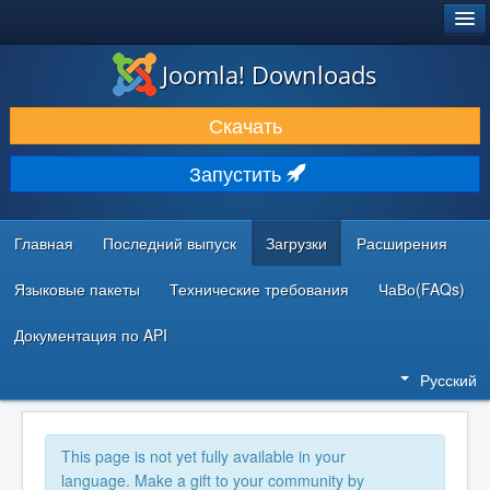
®
JOOMLA!
Joomla! Downloads
ЗАГРУЗКИ И РАСШИРЕНИЯ
Скачать
ДОКУМЕНТАЦИЯ И ОБУЧЕНИЕ
Запустить
СООБЩЕСТВО И ПОДДЕРЖКА
РЕСУРСЫ ДЛЯ РАЗРАБОТЧИКОВ
Главная
Последний выпуск
Загрузки
Расширения
Языковые пакеты
Технические требования
ЧаВо(FAQs)
Документация по API
Русский
This page is not yet fully available in your
language. Make a gift to your community by