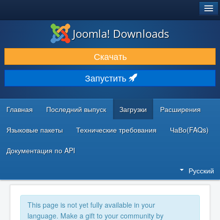
®
JOOMLA!
Joomla! Downloads
ЗАГРУЗКИ И РАСШИРЕНИЯ
Скачать
ДОКУМЕНТАЦИЯ И ОБУЧЕНИЕ
Запустить
СООБЩЕСТВО И ПОДДЕРЖКА
РЕСУРСЫ ДЛЯ РАЗРАБОТЧИКОВ
Главная
Последний выпуск
Загрузки
Расширения
Языковые пакеты
Технические требования
ЧаВо(FAQs)
Документация по API
Русский
This page is not yet fully available in your
language. Make a gift to your community by