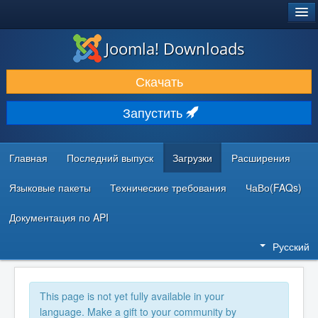
®
JOOMLA!
Joomla! Downloads
ЗАГРУЗКИ И РАСШИРЕНИЯ
Скачать
ДОКУМЕНТАЦИЯ И ОБУЧЕНИЕ
Запустить
СООБЩЕСТВО И ПОДДЕРЖКА
РЕСУРСЫ ДЛЯ РАЗРАБОТЧИКОВ
Главная
Последний выпуск
Загрузки
Расширения
Языковые пакеты
Технические требования
ЧаВо(FAQs)
Документация по API
Русский
This page is not yet fully available in your
language. Make a gift to your community by