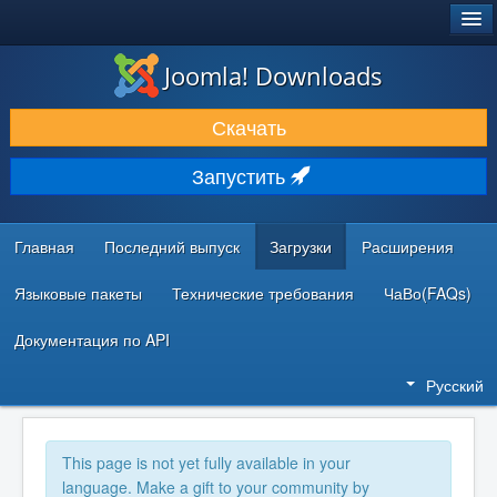
®
JOOMLA!
Joomla! Downloads
ЗАГРУЗКИ И РАСШИРЕНИЯ
Скачать
ДОКУМЕНТАЦИЯ И ОБУЧЕНИЕ
Запустить
СООБЩЕСТВО И ПОДДЕРЖКА
РЕСУРСЫ ДЛЯ РАЗРАБОТЧИКОВ
Главная
Последний выпуск
Загрузки
Расширения
Языковые пакеты
Технические требования
ЧаВо(FAQs)
Документация по API
Русский
This page is not yet fully available in your
language. Make a gift to your community by