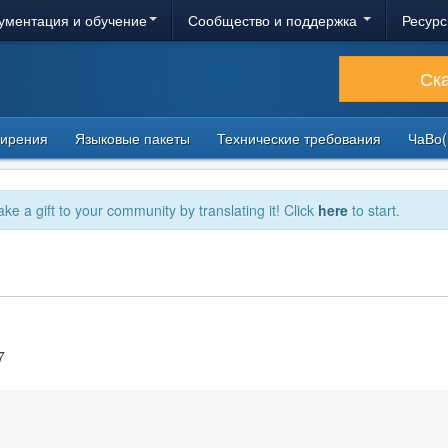
ументация и обучение
Сообщество и поддержка
Ресурс
Ск
ирения
Языковые пакеты
Технические требования
ЧаВо(
ake a gift to your community by translating it! Click
here
to start.
7