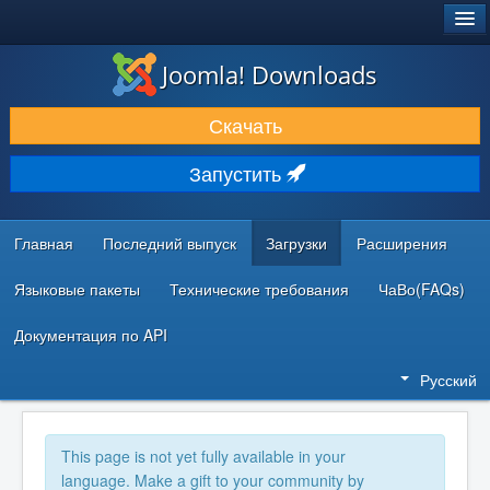
®
JOOMLA!
Joomla! Downloads
ЗАГРУЗКИ И РАСШИРЕНИЯ
Скачать
ДОКУМЕНТАЦИЯ И ОБУЧЕНИЕ
Запустить
СООБЩЕСТВО И ПОДДЕРЖКА
РЕСУРСЫ ДЛЯ РАЗРАБОТЧИКОВ
Главная
Последний выпуск
Загрузки
Расширения
Языковые пакеты
Технические требования
ЧаВо(FAQs)
Документация по API
Русский
This page is not yet fully available in your
language. Make a gift to your community by