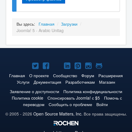
Вы здесь:
Главная
/
Загрузки
/
Joomla! 5 - Arabic Unitag
Joomla!
Joomla!
Joomla!
Joomla!
Joomla!
Joomla!
Joomla!
в
в
в
в
в
в
на
Главная
О проекте
Сообщество
Форум
Расширения
Услуги
Документация
Разработчикам
Магазин
Твиттере
Facebook
YouTube
LinkedIn
Pinterest
Instagram
GitHub
Заявление о доступности
Политика конфидициальности
Политика cookie
Спонсировать Joomla! с $5
Помочь с
переводом
Сообщить о проблеме
Войти
© 2005 - 2026
Open Source Matters, Inc.
Все права защищены.