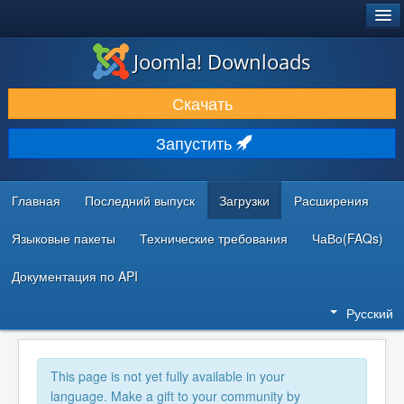
®
JOOMLA!
Joomla! Downloads
ЗАГРУЗКИ И РАСШИРЕНИЯ
Скачать
ДОКУМЕНТАЦИЯ И ОБУЧЕНИЕ
Запустить
СООБЩЕСТВО И ПОДДЕРЖКА
РЕСУРСЫ ДЛЯ РАЗРАБОТЧИКОВ
Главная
Последний выпуск
Загрузки
Расширения
Языковые пакеты
Технические требования
ЧаВо(FAQs)
Документация по API
Русский
This page is not yet fully available in your
language. Make a gift to your community by