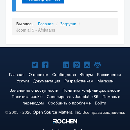
Вы здесь:
Главная
/
Загрузки
/
Joomla! 5 - Afrikaans
Joomla!
Joomla!
Joomla!
Joomla!
Joomla!
Joomla!
Joomla!
в
в
в
в
в
в
на
Главная
О проекте
Сообщество
Форум
Расширения
Услуги
Документация
Разработчикам
Магазин
Твиттере
Facebook
YouTube
LinkedIn
Pinterest
Instagram
GitHub
Заявление о доступности
Политика конфидициальности
Политика cookie
Спонсировать Joomla! с $5
Помочь с
переводом
Сообщить о проблеме
Войти
© 2005 - 2026
Open Source Matters, Inc.
Все права защищены.