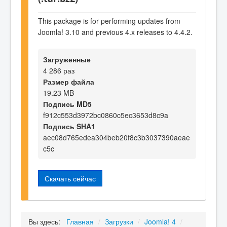
This package is for performing updates from
Joomla! 3.10 and previous 4.x releases to 4.4.2.
Загруженные
4 286 раз
Размер файла
19.23 MB
Подпись MD5
f912c553d3972bc0860c5ec3653d8c9a
Подпись SHA1
aec08d765edea304beb20f8c3b3037390aeae
c5c
Скачать сейчас
Вы здесь:
Главная
/
Загрузки
/
Joomla! 4
/