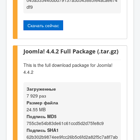
df9
Скачать сейчас
Joomla! 4.4.2 Full Package (.tar.gz)
This is the full download package for Joomla!
4.4.2
Загруженные
7 929 раз
Размер файла
24.55 MB
Подпись MD5
755c3e54b83de61c61ccd5d2d75fe8c9
Подпись SHA1
62b302b9874ee9fcc26b5c6fd2a82f5c7a8f7ab