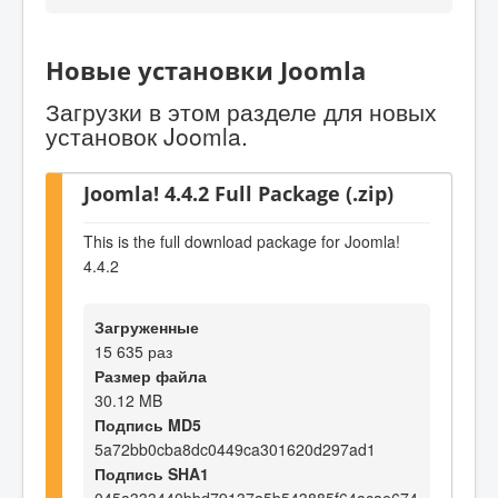
Новые установки Joomla
Загрузки в этом разделе для новых
установок Joomla.
Joomla! 4.4.2 Full Package (.zip)
This is the full download package for Joomla!
4.4.2
Загруженные
15 635 раз
Размер файла
30.12 MB
Подпись MD5
5a72bb0cba8dc0449ca301620d297ad1
Подпись SHA1
045a333440bbd79137a5b543885f64acae674