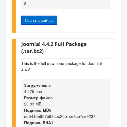
8
Скачать сейчас
Joomla! 4.4.2 Full Package
(.tar.bz2)
This is the full download package for Joomla!
4.4.2
Загруженные
4 475 раз
Размер файла
20.83 MB
Подпись MD5
dd541de957e98cbb20b1ce3cb7ce9237
Подпись SHA1