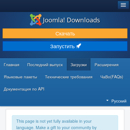
®
JOOMLA!
Joomla! Downloads
ЗАГРУЗКИ И РАСШИРЕНИЯ
Скачать
ДОКУМЕНТАЦИЯ И ОБУЧЕНИЕ
Запустить
СООБЩЕСТВО И ПОДДЕРЖКА
РЕСУРСЫ ДЛЯ РАЗРАБОТЧИКОВ
Главная
Последний выпуск
Загрузки
Расширения
Языковые пакеты
Технические требования
ЧаВо(FAQs)
Документация по API
Русский
This page is not yet fully available in your
language. Make a gift to your community by