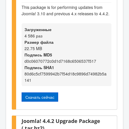
This package is for performing updates from
Joomla! 3.10 and previous 4.x releases to 4.4.2.
Загруженные
4 586 раз
Размер файла
22.75 MB
Подпись MD5
d0c06070772c0d1d7168c6506537f517
Подпись SHA1
80d6c5cf7599942b7f54d18c9896d74982b5a
141
Скачать сейчас
Joomla! 4.4.2 Upgrade Package
(.tar.bz2)