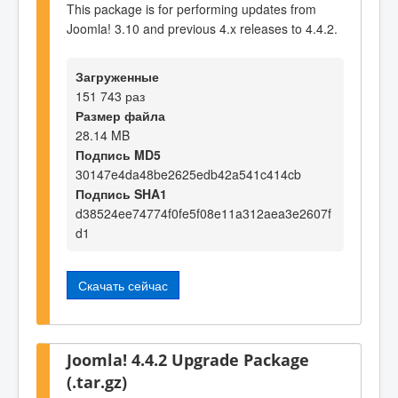
This package is for performing updates from
Joomla! 3.10 and previous 4.x releases to 4.4.2.
Загруженные
151 743 раз
Размер файла
28.14 MB
Подпись MD5
30147e4da48be2625edb42a541c414cb
Подпись SHA1
d38524ee74774f0fe5f08e11a312aea3e2607f
d1
Скачать сейчас
Joomla! 4.4.2 Upgrade Package
(.tar.gz)