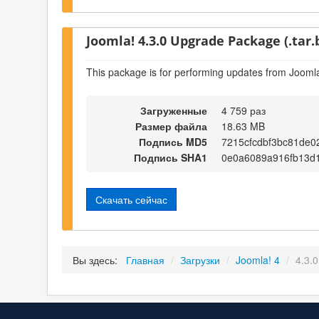
Joomla! 4.3.0 Upgrade Package (.tar.
This package is for performing updates from Joomla
Загруженные
4 759 раз
Размер файла
18.63 MB
Подпись MD5
7215cfcdbf3bc81de0
Подпись SHA1
0e0a6089a916fb13d
Скачать сейчас
Вы здесь:
Главная
/
Загрузки
/
Joomla! 4
/
4.3.0