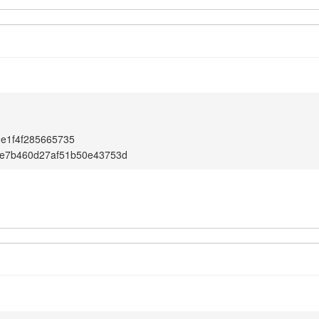
e1f4f285665735
e7b460d27af51b50e43753d