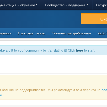
ументация и обучение
Сообщество и поддержка
Ресурс
Ск
ирения
Языковые пакеты
Технические требования
ЧаВо(
ake a gift to your community by translating it! Click
here
to start.
рая больше не поддерживается. Мы рекомендуем вам перейти на
по
ии