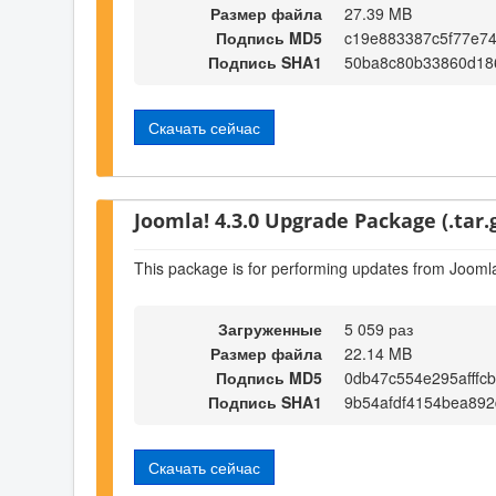
Размер файла
27.39 MB
Подпись MD5
c19e883387c5f77e7
Подпись SHA1
50ba8c80b33860d18
Скачать сейчас
Joomla! 4.3.0 Upgrade Package (.tar.
This package is for performing updates from Joomla
Загруженные
5 059 раз
Размер файла
22.14 MB
Подпись MD5
0db47c554e295afffc
Подпись SHA1
9b54afdf4154bea89
Скачать сейчас