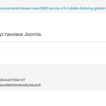
nouncements/release-news/5882-joomla-4-3-0-stable-featuring-guided-
установок Joomla.
826c4a57f364127
dae5885939d54db246a5cff