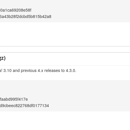
40a1ca69208e58f
6a43b28f2dcbd5b815b42a8
gz)
! 3.10 and previous 4.x releases to 4.3.0.
bfaabd995f417e
2d9cbeec822768df0177134