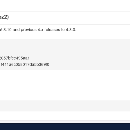
bz2)
! 3.10 and previous 4.x releases to 4.3.0.
2657bfce495aa1
1f441a6c058017da5b369f0