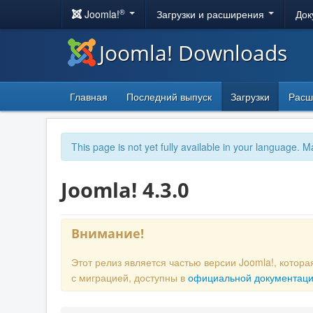
®
Joomla!
Загрузки и расширения
Док
Joomla! Downloads
Главная
Последний выпуск
Загрузки
Расш
This page is not yet fully available in your language. M
Joomla! 4.3.0
Внимание!
Этот релиз является частью версии Joomla!, кото
с миграцией, доступны в
официальной документац