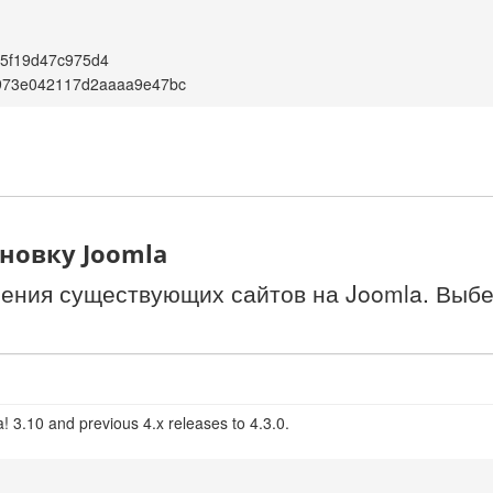
c5f19d47c975d4
7973e042117d2aaaa9e47bc
новку Joomla
ления существующих сайтов на Joomla. Выбе
! 3.10 and previous 4.x releases to 4.3.0.