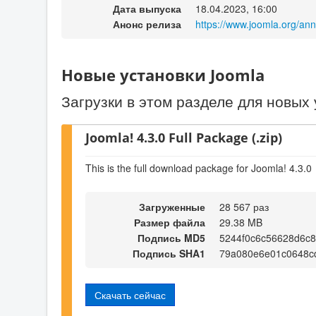
Дата выпуска
18.04.2023, 16:00
Анонс релиза
https://www.joomla.org/an
Новые установки Joomla
Загрузки в этом разделе для новых 
Joomla! 4.3.0 Full Package (.zip)
This is the full download package for Joomla! 4.3.0
Загруженные
28 567 раз
Размер файла
29.38 MB
Подпись MD5
5244f0c6c56628d6c
Подпись SHA1
79a080e6e01c0648c
Скачать сейчас