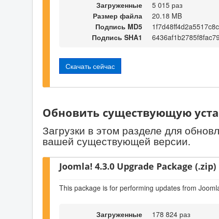
Загруженные
5 015 раз
Размер файла
20.18 MB
Подпись MD5
1f7d48ff4d2a5517c8
Подпись SHA1
6436af1b2785f8fac
Скачать сейчас
Обновить существующую уста
Загрузки в этом разделе для обнов
вашей существующей версии.
Joomla! 4.3.0 Upgrade Package (.zip)
This package is for performing updates from Joomla
Загруженные
178 824 раз