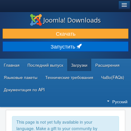
®
JOOMLA!
Joomla! Downloads
ЗАГРУЗКИ И РАСШИРЕНИЯ
Скачать
ДОКУМЕНТАЦИЯ И ОБУЧЕНИЕ
Запустить
СООБЩЕСТВО И ПОДДЕРЖКА
РЕСУРСЫ ДЛЯ РАЗРАБОТЧИКОВ
Главная
Последний выпуск
Загрузки
Расширения
Языковые пакеты
Технические требования
ЧаВо(FAQs)
Документация по API
Русский
This page is not yet fully available in your
language. Make a gift to your community by