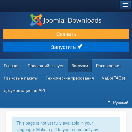
®
JOOMLA!
Joomla! Downloads
ЗАГРУЗКИ И РАСШИРЕНИЯ
Скачать
ДОКУМЕНТАЦИЯ И ОБУЧЕНИЕ
Запустить
СООБЩЕСТВО И ПОДДЕРЖКА
РЕСУРСЫ ДЛЯ РАЗРАБОТЧИКОВ
Главная
Последний выпуск
Загрузки
Расширения
Языковые пакеты
Технические требования
ЧаВо(FAQs)
Документация по API
Русский
This page is not yet fully available in your
language. Make a gift to your community by